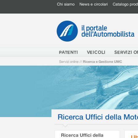
Chi siamo
News e circolari
Catalogo prod
PATENTI
VEICOLI
SERVIZI O
Servizi online
//
Ricerca e Gestione UMC
Ricerca Uffici della Mot
Ricerca Uffici della
Ub