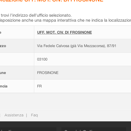
trovi l'indirizzo dell'ufficio selezionato.
isposizione anche una mappa interattiva che ne indica la localizzazio
e
UFF. MOT. CIV. DI FROSINONE
izzo
Via Fedele Calvosa (già Via Mezzacorsa), 87/91
03100
une
FROSINONE
ncia
FR
Assistenza
Faq