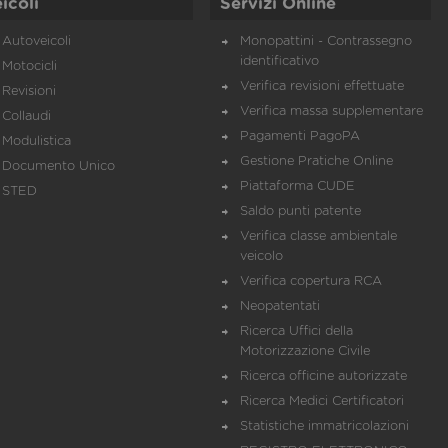
icoli
Servizi Online
Autoveicoli
Monopattini - Contrassegno
identificativo
Motocicli
Verifica revisioni effettuate
Revisioni
Verifica massa supplementare
Collaudi
Pagamenti PagoPA
Modulistica
Gestione Pratiche Online
Documento Unico
Piattaforma CUDE
STED
Saldo punti patente
Verifica classe ambientale
veicolo
Verifica copertura RCA
Neopatentati
Ricerca Uffici della
Motorizzazione Civile
Ricerca officine autorizzate
Ricerca Medici Certificatori
Statistiche immatricolazioni