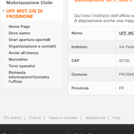
Motorizzazione Civile
UFF. MOT. CIV. DI
Qui trovi l'indirizzo dell'ufficio 
FROSINONE
A disposizione anche una mappa
Home Page
Dove siamo
Nome
UFF. MO
Orari apertura sportelli
Organizzazione e contatti
Indirizzo
Via Fede
Avvisi all'utenza
Normative
CAP
03100
Turni operativi
Richiesta
Comune
FROSIN
informazioni/Contatta
l'ufficio
Provincia
FR
Chi siamo
Eventi
News e circolari
Assistenza
Faq