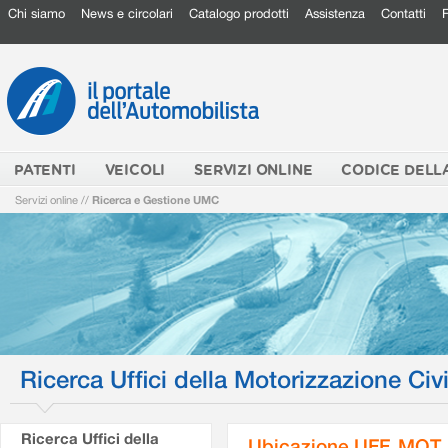
Chi siamo
News e circolari
Catalogo prodotti
Assistenza
Contatti
PATENTI
VEICOLI
SERVIZI ONLINE
CODICE DELL
Servizi online
//
Ricerca e Gestione UMC
Ricerca Uffici della Motorizzazione Civi
Ricerca Uffici della
Ubicazione UFF. MOT.