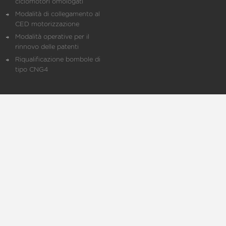
ciclomotori omologati
Modalità di collegamento al
CED motorizzazione
Modalità operative per il
rinnovo delle patenti
Riqualificazione bombole di
tipo CNG4