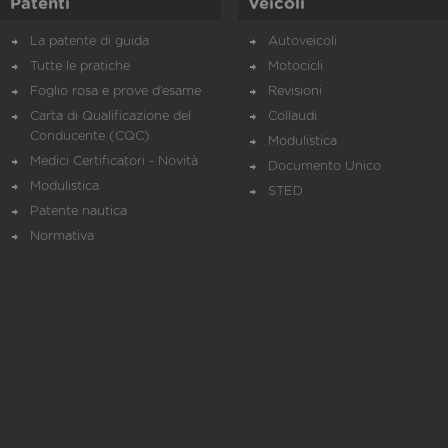
Patenti
Veicoli
La patente di guida
Autoveicoli
Tutte le pratiche
Motocicli
Foglio rosa e prove d’esame
Revisioni
Carta di Qualificazione del
Collaudi
Conducente (CQC)
Modulistica
Medici Certificatori - Novità
Documento Unico
Modulistica
STED
Patente nautica
Normativa