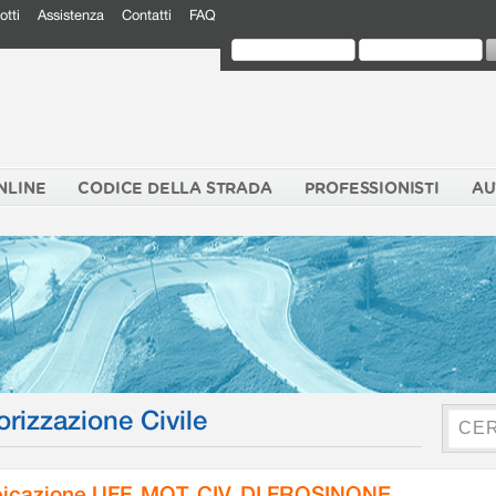
otti
Assistenza
Contatti
FAQ
NLINE
CODICE DELLA STRADA
PROFESSIONISTI
AU
orizzazione Civile
icazione UFF. MOT. CIV. DI FROSINONE