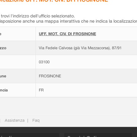
trovi l'indirizzo dell'ufficio selezionato.
isposizione anche una mappa interattiva che ne indica la localizzazio
e
UFF. MOT. CIV. DI FROSINONE
izzo
Via Fedele Calvosa (già Via Mezzacorsa), 87/91
03100
une
FROSINONE
ncia
FR
Assistenza
Faq