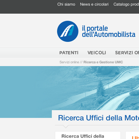
Chi siamo
News e circolari
Catalogo prod
PATENTI
VEICOLI
SERVIZI O
Servizi online
//
Ricerca e Gestione UMC
Ricerca Uffici della Mot
Ricerca Uffici della
Ub