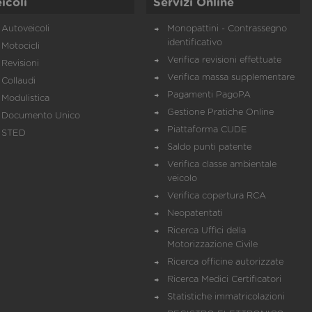
icoli
Servizi Online
Autoveicoli
Monopattini - Contrassegno
identificativo
Motocicli
Verifica revisioni effettuate
Revisioni
Verifica massa supplementare
Collaudi
Pagamenti PagoPA
Modulistica
Gestione Pratiche Online
Documento Unico
Piattaforma CUDE
STED
Saldo punti patente
Verifica classe ambientale
veicolo
Verifica copertura RCA
Neopatentati
Ricerca Uffici della
Motorizzazione Civile
Ricerca officine autorizzate
Ricerca Medici Certificatori
Statistiche immatricolazioni