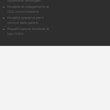
ciclomotori omologati
Modalità di collegamento al
CED motorizzazione
Modalità operative per il
rinnovo delle patenti
Riqualificazione bombole di
tipo CNG4