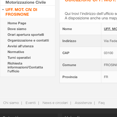
Motorizzazione Civile
UFF. MOT. CIV. DI
Qui trovi l'indirizzo dell'ufficio 
FROSINONE
A disposizione anche una mappa
Home Page
Dove siamo
Nome
UFF. MO
Orari apertura sportelli
Organizzazione e contatti
Indirizzo
Via Fede
Avvisi all'utenza
Normative
CAP
03100
Turni operativi
Richiesta
Comune
FROSIN
informazioni/Contatta
l'ufficio
Provincia
FR
Chi siamo
Eventi
News e circolari
Assistenza
Faq