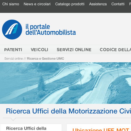
Chi siamo
News e circolari
Catalogo prodotti
Assistenza
Contatti
PATENTI
VEICOLI
SERVIZI ONLINE
CODICE DELL
Servizi online
//
Ricerca e Gestione UMC
Ricerca Uffici della Motorizzazione Civi
Ricerca Uffici della
Ubicazione UFF. MOT.