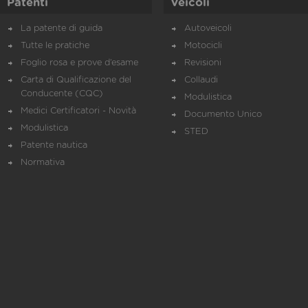
Patenti
Veicoli
La patente di guida
Autoveicoli
Tutte le pratiche
Motocicli
Foglio rosa e prove d’esame
Revisioni
Carta di Qualificazione del
Collaudi
Conducente (CQC)
Modulistica
Medici Certificatori - Novità
Documento Unico
Modulistica
STED
Patente nautica
Normativa