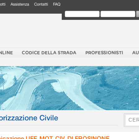
otti
Assistenza
Contatti
FAQ
NLINE
CODICE DELLA STRADA
PROFESSIONISTI
AU
orizzazione Civile
icazione UFF. MOT. CIV. DI FROSINONE