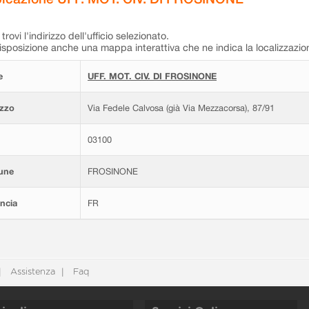
trovi l'indirizzo dell'ufficio selezionato.
isposizione anche una mappa interattiva che ne indica la localizzazio
e
UFF. MOT. CIV. DI FROSINONE
izzo
Via Fedele Calvosa (già Via Mezzacorsa), 87/91
03100
une
FROSINONE
ncia
FR
Assistenza
Faq