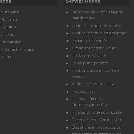
icoli
Servizi Online
Autoveicoli
Monopattini - Contrassegno
identificativo
Motocicli
Verifica revisioni effettuate
Revisioni
Verifica massa supplementare
Collaudi
Pagamenti PagoPA
Modulistica
Gestione Pratiche Online
Documento Unico
Piattaforma CUDE
STED
Saldo punti patente
Verifica classe ambientale
veicolo
Verifica copertura RCA
Neopatentati
Ricerca Uffici della
Motorizzazione Civile
Ricerca officine autorizzate
Ricerca Medici Certificatori
Statistiche immatricolazioni