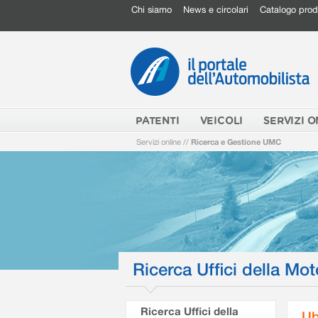
Chi siamo
News e circolari
Catalogo prod
PATENTI
VEICOLI
SERVIZI O
Servizi online
//
Ricerca e Gestione UMC
Ricerca Uffici della Mot
Ricerca Uffici della
Ub