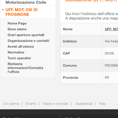
Motorizzazione Civile
UFF. MOT. CIV. DI
Qui trovi l'indirizzo dell'ufficio 
FROSINONE
A disposizione anche una mappa
Home Page
Dove siamo
Nome
UFF. MO
Orari apertura sportelli
Organizzazione e contatti
Indirizzo
Via Fede
Avvisi all'utenza
Normative
CAP
03100
Turni operativi
Richiesta
Comune
FROSIN
informazioni/Contatta
l'ufficio
Provincia
FR
Chi siamo
Eventi
News e circolari
Assistenza
Faq