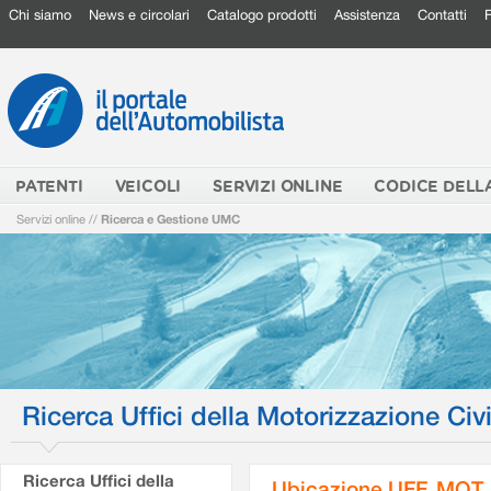
Chi siamo
News e circolari
Catalogo prodotti
Assistenza
Contatti
PATENTI
VEICOLI
SERVIZI ONLINE
CODICE DELL
Servizi online
//
Ricerca e Gestione UMC
Ricerca Uffici della Motorizzazione Civi
Ricerca Uffici della
Ubicazione UFF. MOT.