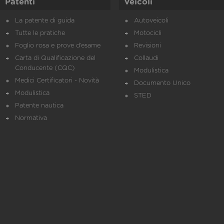
Patenti
Veicoli
La patente di guida
Autoveicoli
Tutte le pratiche
Motocicli
Foglio rosa e prove d’esame
Revisioni
Carta di Qualificazione del
Collaudi
Conducente (CQC)
Modulistica
Medici Certificatori - Novità
Documento Unico
Modulistica
STED
Patente nautica
Normativa