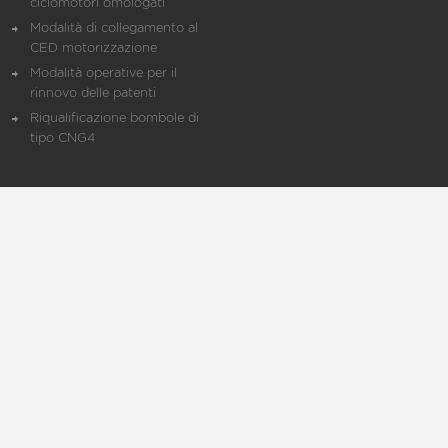
ciclomotori omologati
Modalità di collegamento al
CED motorizzazione
Modalità operative per il
rinnovo delle patenti
Riqualificazione bombole di
tipo CNG4