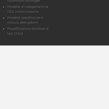
ciclomotori omologati
Modalità di collegamento al
CED motorizzazione
Modalità operative per il
rinnovo delle patenti
Riqualificazione bombole di
tipo CNG4