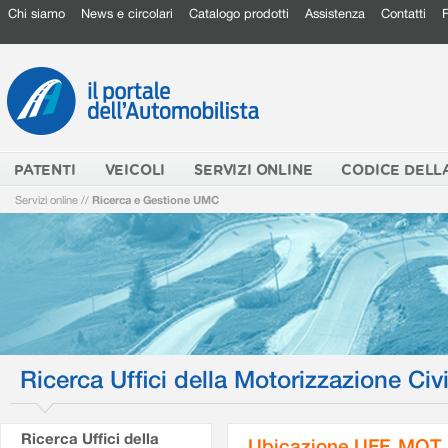
Chi siamo
News e circolari
Catalogo prodotti
Assistenza
Contatti
PATENTI
VEICOLI
SERVIZI ONLINE
CODICE DELL
Servizi online
//
Ricerca e Gestione UMC
Ricerca Uffici della Motorizzazione Civi
Ricerca Uffici della
Ubicazione UFF. MOT.