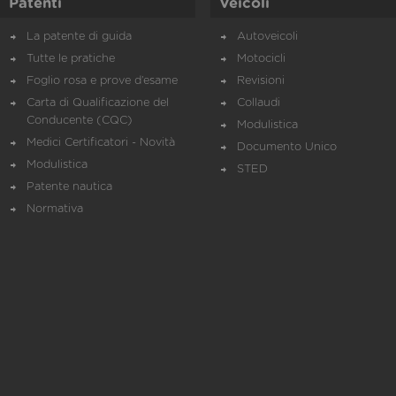
Patenti
Veicoli
La patente di guida
Autoveicoli
Tutte le pratiche
Motocicli
Foglio rosa e prove d’esame
Revisioni
Carta di Qualificazione del
Collaudi
Conducente (CQC)
Modulistica
Medici Certificatori - Novità
Documento Unico
Modulistica
STED
Patente nautica
Normativa