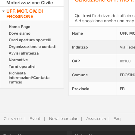
Motorizzazione Civile
UFF. MOT. CIV. DI
Qui trovi l'indirizzo dell'ufficio 
FROSINONE
A disposizione anche una mappa
Home Page
Dove siamo
Nome
UFF. MO
Orari apertura sportelli
Organizzazione e contatti
Indirizzo
Via Fede
Avvisi all'utenza
Normative
CAP
03100
Turni operativi
Richiesta
Comune
FROSIN
informazioni/Contatta
l'ufficio
Provincia
FR
Chi siamo
Eventi
News e circolari
Assistenza
Faq