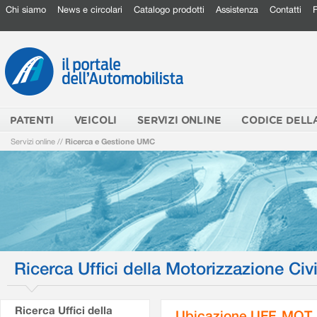
Chi siamo
News e circolari
Catalogo prodotti
Assistenza
Contatti
PATENTI
VEICOLI
SERVIZI ONLINE
CODICE DELL
Servizi online
//
Ricerca e Gestione UMC
Ricerca Uffici della Motorizzazione Civi
Ricerca Uffici della
Ubicazione UFF. MOT.