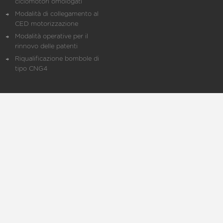
ciclomotori omologati
Modalità di collegamento al
CED motorizzazione
Modalità operative per il
rinnovo delle patenti
Riqualificazione bombole di
tipo CNG4