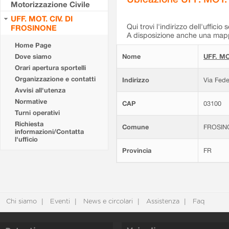
Motorizzazione Civile
UFF. MOT. CIV. DI
Qui trovi l'indirizzo dell'ufficio 
FROSINONE
A disposizione anche una mappa
Home Page
Dove siamo
Nome
UFF. MO
Orari apertura sportelli
Organizzazione e contatti
Indirizzo
Via Fede
Avvisi all'utenza
Normative
CAP
03100
Turni operativi
Richiesta
Comune
FROSIN
informazioni/Contatta
l'ufficio
Provincia
FR
Chi siamo
Eventi
News e circolari
Assistenza
Faq