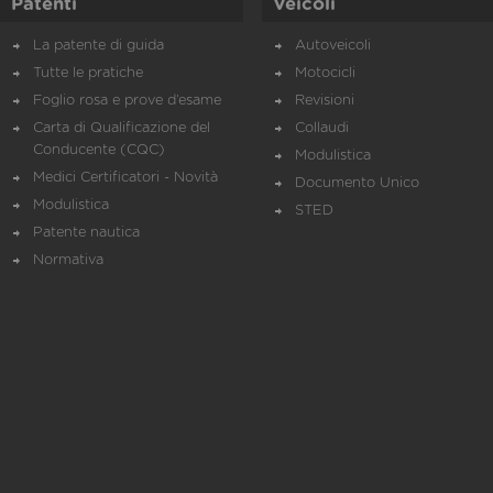
Patenti
Veicoli
La patente di guida
Autoveicoli
Tutte le pratiche
Motocicli
Foglio rosa e prove d’esame
Revisioni
Carta di Qualificazione del
Collaudi
Conducente (CQC)
Modulistica
Medici Certificatori - Novità
Documento Unico
Modulistica
STED
Patente nautica
Normativa