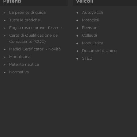
Patenti
Veicoli
La patente di guida
Autoveicoli
Tutte le pratiche
Motocicli
Foglio rosa e prove d’esame
Revisioni
Carta di Qualificazione del
Collaudi
Conducente (CQC)
Modulistica
Medici Certificatori - Novità
Documento Unico
Modulistica
STED
Patente nautica
Normativa