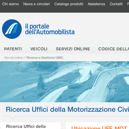
Chi siamo
News e circolari
Catalogo prodotti
Assistenza
Contatti
PATENTI
VEICOLI
SERVIZI ONLINE
CODICE DELL
Servizi online
//
Ricerca e Gestione UMC
Ricerca Uffici della Motorizzazione Civi
Ricerca Uffici della
Ubicazione UFF. MOT.