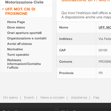
Motorizzazione Civile
UFF. MOT. CIV. DI
Qui trovi l'indirizzo dell'ufficio 
FROSINONE
A disposizione anche una mappa
Home Page
Dove siamo
Nome
UFF. MO
Orari apertura sportelli
Organizzazione e contatti
Indirizzo
Via Fede
Avvisi all'utenza
Normative
CAP
03100
Turni operativi
Richiesta
Comune
FROSIN
informazioni/Contatta
l'ufficio
Provincia
FR
Chi siamo
Eventi
News e circolari
Assistenza
Faq