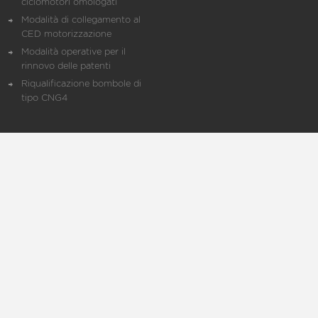
ciclomotori omologati
Modalità di collegamento al
CED motorizzazione
Modalità operative per il
rinnovo delle patenti
Riqualificazione bombole di
tipo CNG4