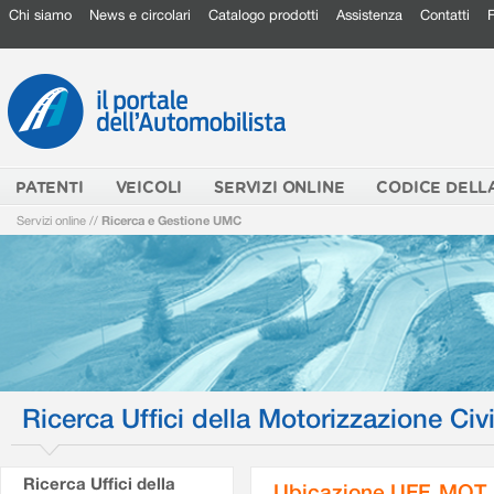
Chi siamo
News e circolari
Catalogo prodotti
Assistenza
Contatti
PATENTI
VEICOLI
SERVIZI ONLINE
CODICE DELL
Servizi online
//
Ricerca e Gestione UMC
Ricerca Uffici della Motorizzazione Civi
Ricerca Uffici della
Ubicazione UFF. MOT.