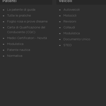
Patenti
Veicoli
La patente di guida
Autoveicoli
Tutte le pratiche
Motocicli
Foglio rosa e prove d’esame
Revisioni
Carta di Qualificazione del
Collaudi
Conducente (CQC)
Modulistica
Medici Certificatori - Novità
Documento Unico
Modulistica
STED
Patente nautica
Normativa