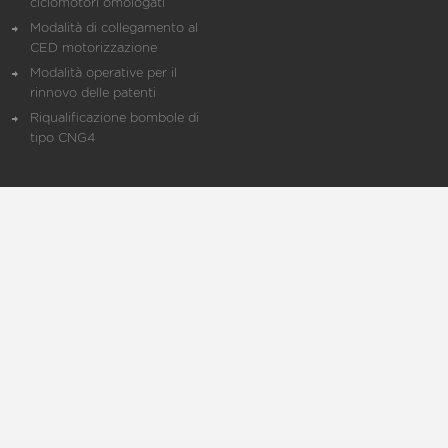
ciclomotori omologati
Modalità di collegamento al
CED motorizzazione
Modalità operative per il
rinnovo delle patenti
Riqualificazione bombole di
tipo CNG4