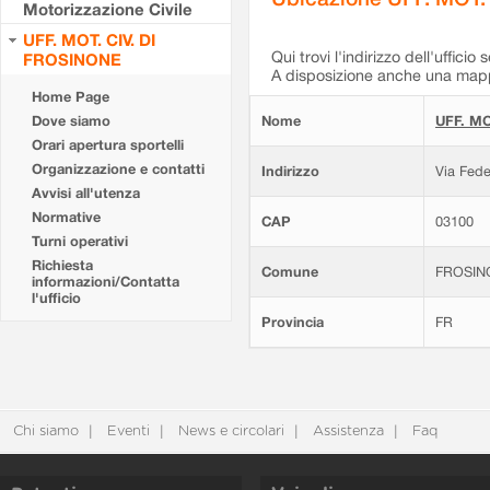
Motorizzazione Civile
UFF. MOT. CIV. DI
Qui trovi l'indirizzo dell'ufficio 
FROSINONE
A disposizione anche una mappa
Home Page
Dove siamo
Nome
UFF. MO
Orari apertura sportelli
Organizzazione e contatti
Indirizzo
Via Fede
Avvisi all'utenza
Normative
CAP
03100
Turni operativi
Richiesta
Comune
FROSIN
informazioni/Contatta
l'ufficio
Provincia
FR
Chi siamo
Eventi
News e circolari
Assistenza
Faq