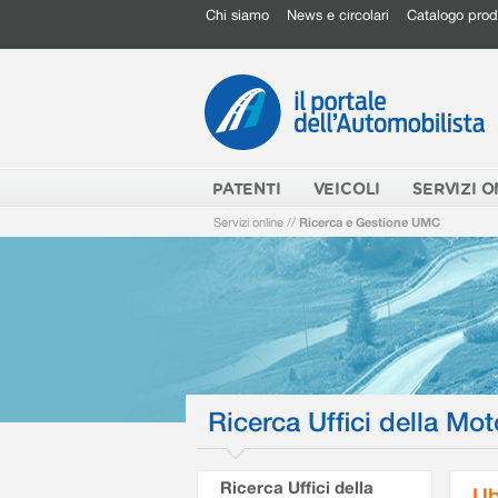
Chi siamo
News e circolari
Catalogo prod
PATENTI
VEICOLI
SERVIZI O
Servizi online
//
Ricerca e Gestione UMC
Ricerca Uffici della Mot
Ricerca Uffici della
Ub