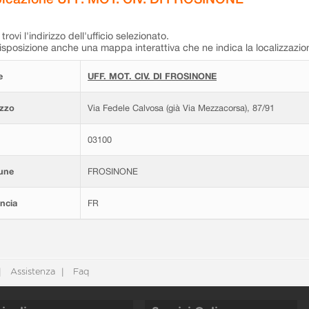
trovi l'indirizzo dell'ufficio selezionato.
isposizione anche una mappa interattiva che ne indica la localizzazio
e
UFF. MOT. CIV. DI FROSINONE
izzo
Via Fedele Calvosa (già Via Mezzacorsa), 87/91
03100
une
FROSINONE
ncia
FR
Assistenza
Faq