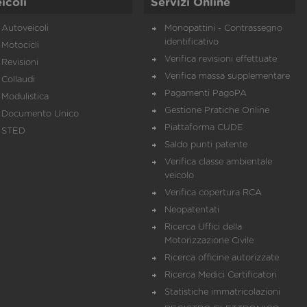
icoli
Servizi Online
Autoveicoli
Monopattini - Contrassegno
identificativo
Motocicli
Verifica revisioni effettuate
Revisioni
Verifica massa supplementare
Collaudi
Pagamenti PagoPA
Modulistica
Gestione Pratiche Online
Documento Unico
Piattaforma CUDE
STED
Saldo punti patente
Verifica classe ambientale
veicolo
Verifica copertura RCA
Neopatentati
Ricerca Uffici della
Motorizzazione Civile
Ricerca officine autorizzate
Ricerca Medici Certificatori
Statistiche immatricolazioni