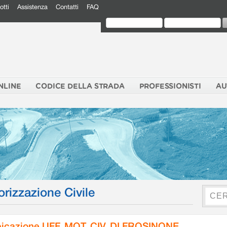
otti
Assistenza
Contatti
FAQ
NLINE
CODICE DELLA STRADA
PROFESSIONISTI
AU
orizzazione Civile
icazione UFF. MOT. CIV. DI FROSINONE