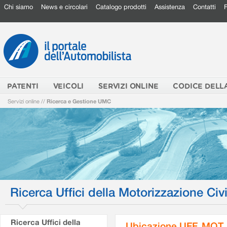
Chi siamo
News e circolari
Catalogo prodotti
Assistenza
Contatti
PATENTI
VEICOLI
SERVIZI ONLINE
CODICE DELL
Servizi online
//
Ricerca e Gestione UMC
Ricerca Uffici della Motorizzazione Civi
Ricerca Uffici della
Ubicazione UFF. MOT.