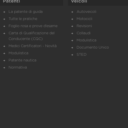
Patenti
Veicoli
La patente di guida
Autoveicoli
Tutte le pratiche
Motocicli
Foglio rosa e prove d’esame
Revisioni
Carta di Qualificazione del
Collaudi
Conducente (CQC)
Modulistica
Medici Certificatori - Novità
Documento Unico
Modulistica
STED
Patente nautica
Normativa