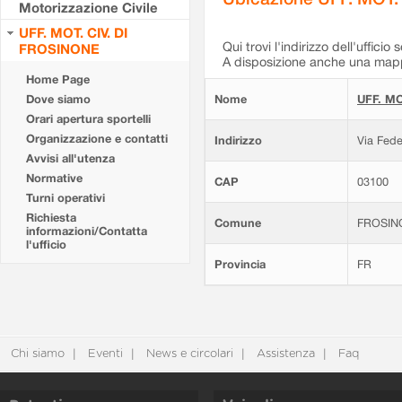
Motorizzazione Civile
UFF. MOT. CIV. DI
Qui trovi l'indirizzo dell'ufficio 
FROSINONE
A disposizione anche una mappa
Home Page
Dove siamo
Nome
UFF. MO
Orari apertura sportelli
Organizzazione e contatti
Indirizzo
Via Fede
Avvisi all'utenza
Normative
CAP
03100
Turni operativi
Richiesta
Comune
FROSIN
informazioni/Contatta
l'ufficio
Provincia
FR
Chi siamo
Eventi
News e circolari
Assistenza
Faq