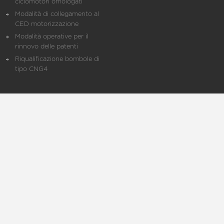
ciclomotori omologati
Modalità di collegamento al
CED motorizzazione
Modalità operative per il
rinnovo delle patenti
Riqualificazione bombole di
tipo CNG4