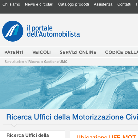
Chi siamo
News e circolari
Catalogo prodotti
Assistenza
Contatti
PATENTI
VEICOLI
SERVIZI ONLINE
CODICE DELL
Servizi online
//
Ricerca e Gestione UMC
Ricerca Uffici della Motorizzazione Civi
Ricerca Uffici della
Ubicazione UFF. MOT.