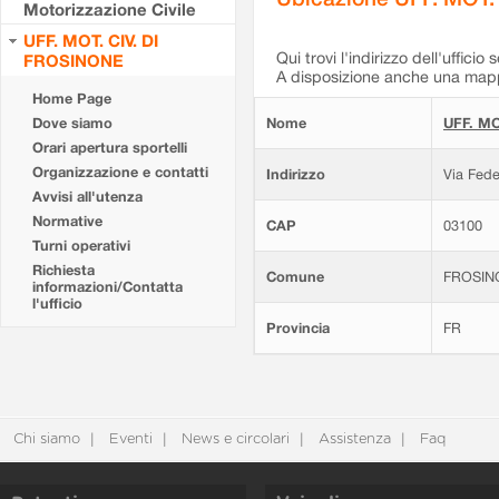
Motorizzazione Civile
UFF. MOT. CIV. DI
Qui trovi l'indirizzo dell'ufficio 
FROSINONE
A disposizione anche una mappa
Home Page
Dove siamo
Nome
UFF. MO
Orari apertura sportelli
Organizzazione e contatti
Indirizzo
Via Fede
Avvisi all'utenza
Normative
CAP
03100
Turni operativi
Richiesta
Comune
FROSIN
informazioni/Contatta
l'ufficio
Provincia
FR
Chi siamo
Eventi
News e circolari
Assistenza
Faq