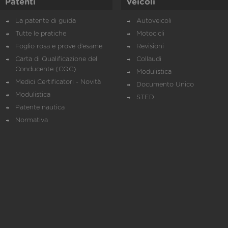
Patenti
Veicoli
La patente di guida
Autoveicoli
Tutte le pratiche
Motocicli
Foglio rosa e prove d’esame
Revisioni
Carta di Qualificazione del
Collaudi
Conducente (CQC)
Modulistica
Medici Certificatori - Novità
Documento Unico
Modulistica
STED
Patente nautica
Normativa