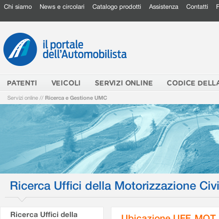
Chi siamo
News e circolari
Catalogo prodotti
Assistenza
Contatti
PATENTI
VEICOLI
SERVIZI ONLINE
CODICE DELL
Servizi online
//
Ricerca e Gestione UMC
Ricerca Uffici della Motorizzazione Civi
Ricerca Uffici della
Ubicazione UFF. MOT.