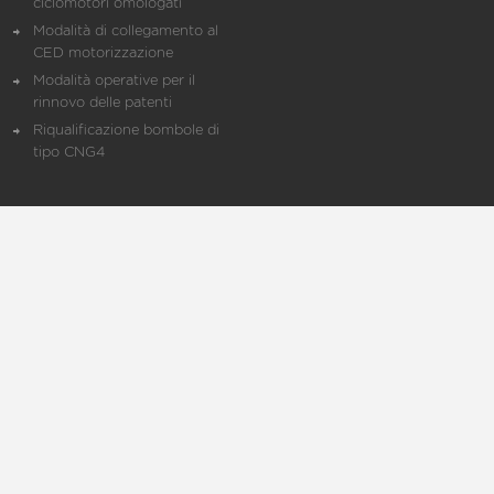
ciclomotori omologati
Modalità di collegamento al
CED motorizzazione
Modalità operative per il
rinnovo delle patenti
Riqualificazione bombole di
tipo CNG4