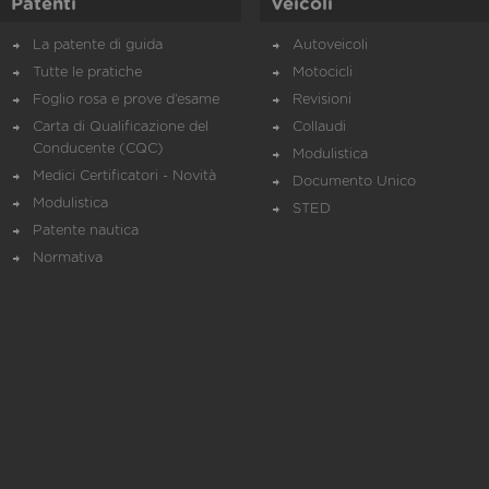
Patenti
Veicoli
La patente di guida
Autoveicoli
Tutte le pratiche
Motocicli
Foglio rosa e prove d’esame
Revisioni
Carta di Qualificazione del
Collaudi
Conducente (CQC)
Modulistica
Medici Certificatori - Novità
Documento Unico
Modulistica
STED
Patente nautica
Normativa