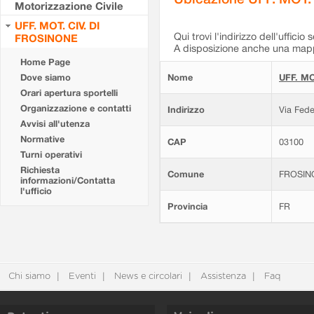
Motorizzazione Civile
UFF. MOT. CIV. DI
Qui trovi l'indirizzo dell'ufficio 
FROSINONE
A disposizione anche una mappa
Home Page
Dove siamo
Nome
UFF. MO
Orari apertura sportelli
Organizzazione e contatti
Indirizzo
Via Fede
Avvisi all'utenza
Normative
CAP
03100
Turni operativi
Richiesta
Comune
FROSIN
informazioni/Contatta
l'ufficio
Provincia
FR
Chi siamo
Eventi
News e circolari
Assistenza
Faq