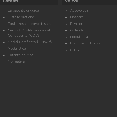
Patenti
Veicoli
La patente di guida
Autoveicoli
Tutte le pratiche
Motocicli
Foglio rosa e prove d’esame
Revisioni
Carta di Qualificazione del
Collaudi
Conducente (CQC)
Modulistica
Medici Certificatori - Novità
Documento Unico
Modulistica
STED
Patente nautica
Normativa