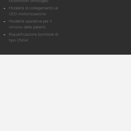
ciclomotori omologati
Modalità di collegamento al
CED motorizzazione
Modalità operative per il
rinnovo delle patenti
Riqualificazione bombole di
tipo CNG4