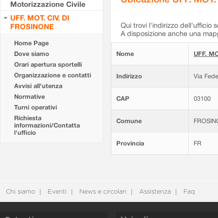
Motorizzazione Civile
UFF. MOT. CIV. DI
Qui trovi l'indirizzo dell'ufficio 
FROSINONE
A disposizione anche una mappa
Home Page
Dove siamo
Nome
UFF. MO
Orari apertura sportelli
Organizzazione e contatti
Indirizzo
Via Fede
Avvisi all'utenza
Normative
CAP
03100
Turni operativi
Richiesta
Comune
FROSIN
informazioni/Contatta
l'ufficio
Provincia
FR
Chi siamo
Eventi
News e circolari
Assistenza
Faq