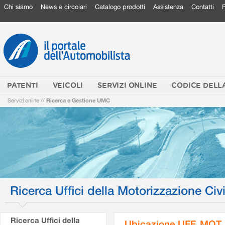
Chi siamo
News e circolari
Catalogo prodotti
Assistenza
Contatti
PATENTI
VEICOLI
SERVIZI ONLINE
CODICE DELL
Servizi online
//
Ricerca e Gestione UMC
Ricerca Uffici della Motorizzazione Civi
Ricerca Uffici della
Ubicazione UFF. MOT.