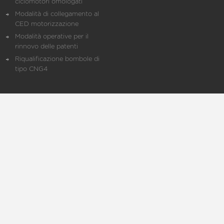
ciclomotori omologati
Modalità di collegamento al
CED motorizzazione
Modalità operative per il
rinnovo delle patenti
Riqualificazione bombole di
tipo CNG4