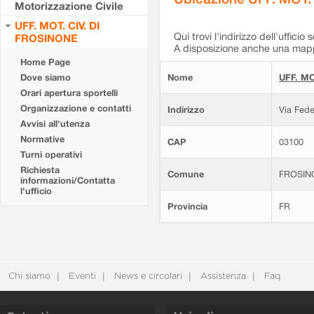
Motorizzazione Civile
UFF. MOT. CIV. DI
Qui trovi l'indirizzo dell'ufficio 
FROSINONE
A disposizione anche una mappa
Home Page
Dove siamo
Nome
UFF. MO
Orari apertura sportelli
Organizzazione e contatti
Indirizzo
Via Fede
Avvisi all'utenza
Normative
CAP
03100
Turni operativi
Richiesta
Comune
FROSIN
informazioni/Contatta
l'ufficio
Provincia
FR
Chi siamo
Eventi
News e circolari
Assistenza
Faq