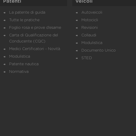
Patenti
Veicoli
La patente di guida
Autoveicoli
Tutte le pratiche
Motocicli
Foglio rosa e prove d’esame
Revisioni
Carta di Qualificazione del
Collaudi
Conducente (CQC)
Modulistica
Medici Certificatori - Novità
Documento Unico
Modulistica
STED
Patente nautica
Normativa