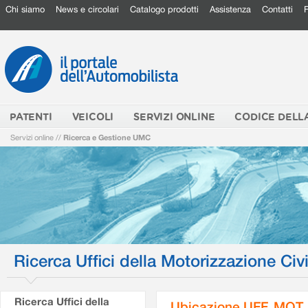
Chi siamo
News e circolari
Catalogo prodotti
Assistenza
Contatti
PATENTI
VEICOLI
SERVIZI ONLINE
CODICE DELL
Servizi online
//
Ricerca e Gestione UMC
Ricerca Uffici della Motorizzazione Civi
Ricerca Uffici della
Ubicazione UFF. MOT.