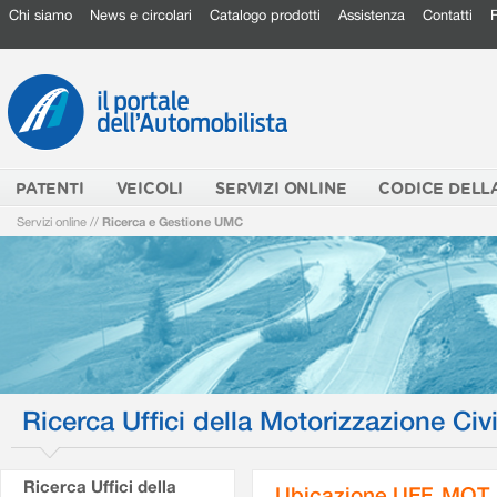
Chi siamo
News e circolari
Catalogo prodotti
Assistenza
Contatti
PATENTI
VEICOLI
SERVIZI ONLINE
CODICE DELL
Servizi online
//
Ricerca e Gestione UMC
Ricerca Uffici della Motorizzazione Civi
Ricerca Uffici della
Ubicazione UFF. MOT.