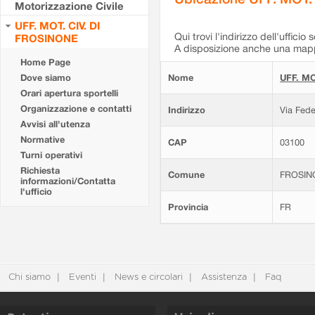
Motorizzazione Civile
UFF. MOT. CIV. DI
Qui trovi l'indirizzo dell'ufficio 
FROSINONE
A disposizione anche una mappa
Home Page
Dove siamo
Nome
UFF. MO
Orari apertura sportelli
Organizzazione e contatti
Indirizzo
Via Fede
Avvisi all'utenza
Normative
CAP
03100
Turni operativi
Richiesta
Comune
FROSIN
informazioni/Contatta
l'ufficio
Provincia
FR
Chi siamo
Eventi
News e circolari
Assistenza
Faq