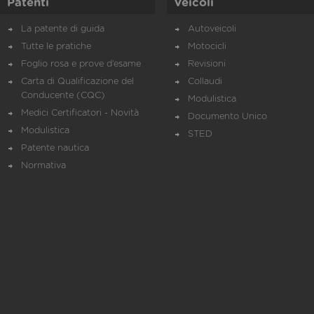
Patenti
Veicoli
La patente di guida
Autoveicoli
Tutte le pratiche
Motocicli
Foglio rosa e prove d’esame
Revisioni
Carta di Qualificazione del
Collaudi
Conducente (CQC)
Modulistica
Medici Certificatori - Novità
Documento Unico
Modulistica
STED
Patente nautica
Normativa