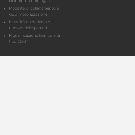
ciclomotori omologati
Modalità di collegamento al
CED motorizzazione
Modalità operative per il
rinnovo delle patenti
Riqualificazione bombole di
tipo CNG4