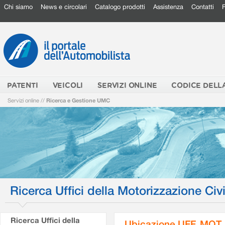
Chi siamo
News e circolari
Catalogo prodotti
Assistenza
Contatti
PATENTI
VEICOLI
SERVIZI ONLINE
CODICE DELL
Servizi online
//
Ricerca e Gestione UMC
Ricerca Uffici della Motorizzazione Civi
Ricerca Uffici della
Ubicazione UFF. MOT.