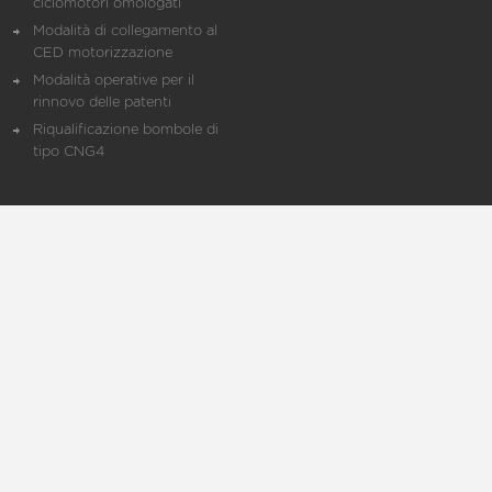
ciclomotori omologati
Modalità di collegamento al
CED motorizzazione
Modalità operative per il
rinnovo delle patenti
Riqualificazione bombole di
tipo CNG4