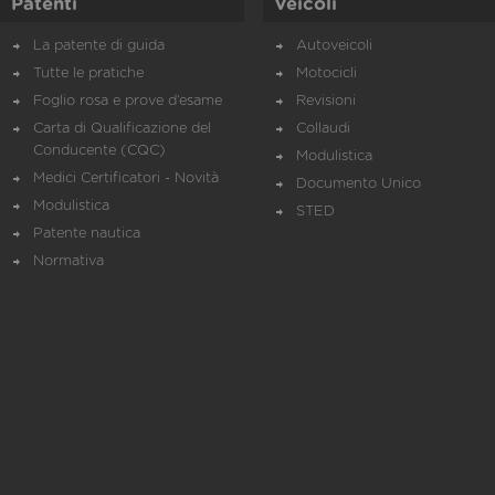
Patenti
Veicoli
La patente di guida
Autoveicoli
Tutte le pratiche
Motocicli
Foglio rosa e prove d’esame
Revisioni
Carta di Qualificazione del
Collaudi
Conducente (CQC)
Modulistica
Medici Certificatori - Novità
Documento Unico
Modulistica
STED
Patente nautica
Normativa