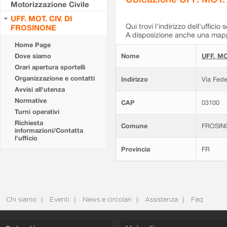
Motorizzazione Civile
UFF. MOT. CIV. DI
Qui trovi l'indirizzo dell'ufficio 
FROSINONE
A disposizione anche una mappa
Home Page
Dove siamo
Nome
UFF. MO
Orari apertura sportelli
Organizzazione e contatti
Indirizzo
Via Fede
Avvisi all'utenza
Normative
CAP
03100
Turni operativi
Richiesta
Comune
FROSIN
informazioni/Contatta
l'ufficio
Provincia
FR
Chi siamo
Eventi
News e circolari
Assistenza
Faq