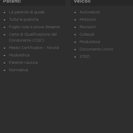
Patenti
Veicoli
La patente di guida
Autoveicoli
Tutte le pratiche
Motocicli
Foglio rosa e prove d’esame
Revisioni
Carta di Qualificazione del
Collaudi
Conducente (CQC)
Modulistica
Medici Certificatori - Novità
Documento Unico
Modulistica
STED
Patente nautica
Normativa