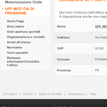
Motorizzazione Civile
UFF. MOT. CIV. DI
Qui trovi l'indirizzo dell'ufficio 
FROSINONE
A disposizione anche una mappa
Home Page
Dove siamo
Nome
UFF. MO
Orari apertura sportelli
Organizzazione e contatti
Indirizzo
Via Fede
Avvisi all'utenza
Normative
CAP
03100
Turni operativi
Richiesta
Comune
FROSIN
informazioni/Contatta
l'ufficio
Provincia
FR
Chi siamo
Eventi
News e circolari
Assistenza
Faq