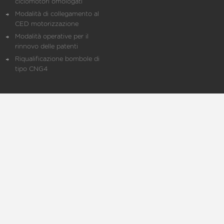
ciclomotori omologati
Modalità di collegamento al
CED motorizzazione
Modalità operative per il
rinnovo delle patenti
Riqualificazione bombole di
tipo CNG4