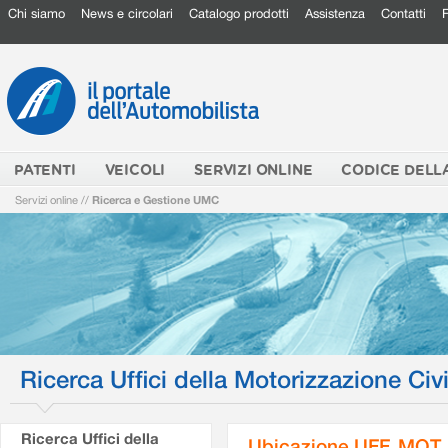
Chi siamo
News e circolari
Catalogo prodotti
Assistenza
Contatti
PATENTI
VEICOLI
SERVIZI ONLINE
CODICE DELL
Servizi online
//
Ricerca e Gestione UMC
Ricerca Uffici della Motorizzazione Civi
Ricerca Uffici della
Ubicazione UFF. MOT.