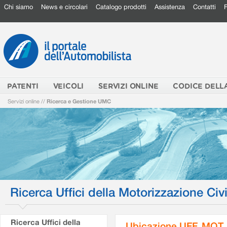
Chi siamo
News e circolari
Catalogo prodotti
Assistenza
Contatti
PATENTI
VEICOLI
SERVIZI ONLINE
CODICE DELL
Servizi online
//
Ricerca e Gestione UMC
Ricerca Uffici della Motorizzazione Civi
Ricerca Uffici della
Ubicazione UFF. MOT.