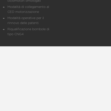
ciclomotori omologati
Modalità di collegamento al
CED motorizzazione
Modalità operative per il
rinnovo delle patenti
Riqualificazione bombole di
tipo CNG4