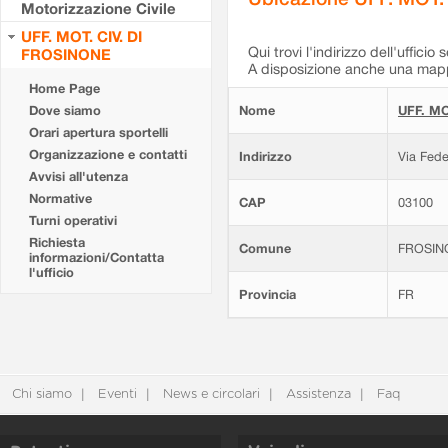
Motorizzazione Civile
UFF. MOT. CIV. DI
Qui trovi l'indirizzo dell'ufficio 
FROSINONE
A disposizione anche una mappa
Home Page
Dove siamo
Nome
UFF. MO
Orari apertura sportelli
Organizzazione e contatti
Indirizzo
Via Fede
Avvisi all'utenza
Normative
CAP
03100
Turni operativi
Richiesta
Comune
FROSIN
informazioni/Contatta
l'ufficio
Provincia
FR
Chi siamo
Eventi
News e circolari
Assistenza
Faq