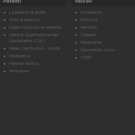
Patenti
Veicoli
La patente di guida
Autoveicoli
Tutte le pratiche
Motocicli
Foglio rosa e prove d’esame
Revisioni
Carta di Qualificazione del
Collaudi
Conducente (CQC)
Modulistica
Medici Certificatori - Novità
Documento Unico
Modulistica
STED
Patente nautica
Normativa