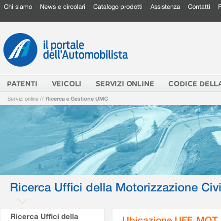
Chi siamo
News e circolari
Catalogo prodotti
Assistenza
Contatti
PATENTI
VEICOLI
SERVIZI ONLINE
CODICE DELL
Servizi online
//
Ricerca e Gestione UMC
Ricerca Uffici della Motorizzazione Civi
Ricerca Uffici della
Ubicazione UFF. MOT.