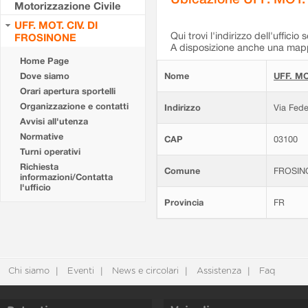
Motorizzazione Civile
UFF. MOT. CIV. DI
Qui trovi l'indirizzo dell'ufficio 
FROSINONE
A disposizione anche una mappa
Home Page
Dove siamo
Nome
UFF. MO
Orari apertura sportelli
Organizzazione e contatti
Indirizzo
Via Fede
Avvisi all'utenza
Normative
CAP
03100
Turni operativi
Richiesta
Comune
FROSIN
informazioni/Contatta
l'ufficio
Provincia
FR
Chi siamo
Eventi
News e circolari
Assistenza
Faq