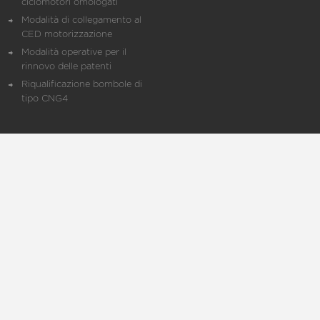
ciclomotori omologati
Modalità di collegamento al
CED motorizzazione
Modalità operative per il
rinnovo delle patenti
Riqualificazione bombole di
tipo CNG4