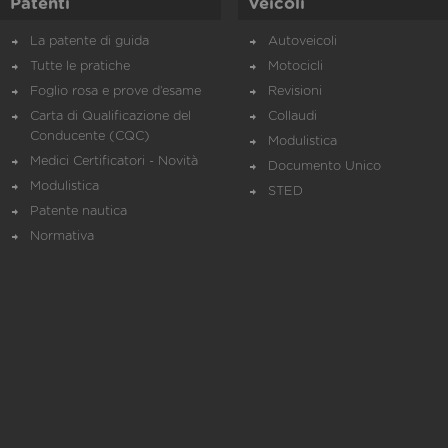
Patenti
Veicoli
La patente di guida
Autoveicoli
Tutte le pratiche
Motocicli
Foglio rosa e prove d’esame
Revisioni
Carta di Qualificazione del
Collaudi
Conducente (CQC)
Modulistica
Medici Certificatori - Novità
Documento Unico
Modulistica
STED
Patente nautica
Normativa