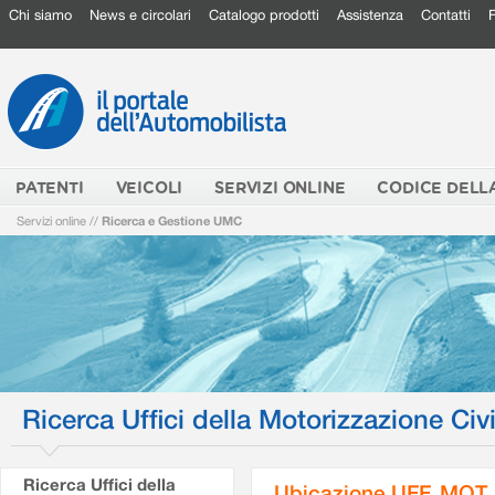
Chi siamo
News e circolari
Catalogo prodotti
Assistenza
Contatti
PATENTI
VEICOLI
SERVIZI ONLINE
CODICE DELL
Servizi online
//
Ricerca e Gestione UMC
Ricerca Uffici della Motorizzazione Civi
Ricerca Uffici della
Ubicazione UFF. MOT.