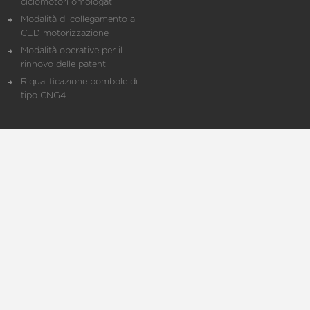
ciclomotori omologati
Modalità di collegamento al
CED motorizzazione
Modalità operative per il
rinnovo delle patenti
Riqualificazione bombole di
tipo CNG4