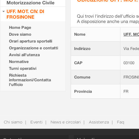
Motorizzazione Civile
UFF. MOT. CIV. DI
Qui trovi l'indirizzo dell'ufficio 
FROSINONE
A disposizione anche una mappa
Home Page
Dove siamo
Nome
UFF. MO
Orari apertura sportelli
Organizzazione e contatti
Indirizzo
Via Fede
Avvisi all'utenza
Normative
CAP
03100
Turni operativi
Richiesta
Comune
FROSIN
informazioni/Contatta
l'ufficio
Provincia
FR
Chi siamo
Eventi
News e circolari
Assistenza
Faq