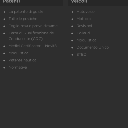
Patenti
Veicoli
La patente di guida
Autoveicoli
Tutte le pratiche
Motocicli
Foglio rosa e prove d’esame
Revisioni
Carta di Qualificazione del
Collaudi
Conducente (CQC)
Modulistica
Medici Certificatori - Novità
Documento Unico
Modulistica
STED
Patente nautica
Normativa