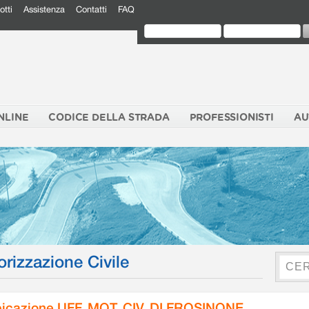
otti
Assistenza
Contatti
FAQ
NLINE
CODICE DELLA STRADA
PROFESSIONISTI
AU
orizzazione Civile
icazione UFF. MOT. CIV. DI FROSINONE