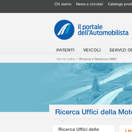
Chi siamo
News e circolari
Catalogo prod
PATENTI
VEICOLI
SERVIZI O
Servizi online
//
Ricerca e Gestione UMC
Ricerca Uffici della Mot
Ricerca Uffici della
Ub