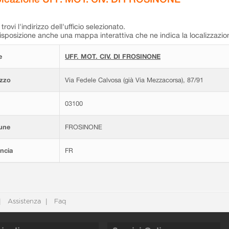
trovi l'indirizzo dell'ufficio selezionato.
isposizione anche una mappa interattiva che ne indica la localizzazio
e
UFF. MOT. CIV. DI FROSINONE
izzo
Via Fedele Calvosa (già Via Mezzacorsa), 87/91
03100
une
FROSINONE
ncia
FR
Assistenza
Faq