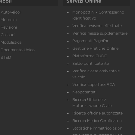
icoli
Servizi Online
Autoveicoli
Monopattini - Contrassegno
identificativo
Motocicli
Verifica revisioni effettuate
Revisioni
Verifica massa supplementare
Collaudi
Pagamenti PagoPA
Modulistica
Gestione Pratiche Online
Documento Unico
Piattaforma CUDE
STED
Saldo punti patente
Verifica classe ambientale
veicolo
Verifica copertura RCA
Neopatentati
Ricerca Uffici della
Motorizzazione Civile
Ricerca officine autorizzate
Ricerca Medici Certificatori
Statistiche immatricolazioni