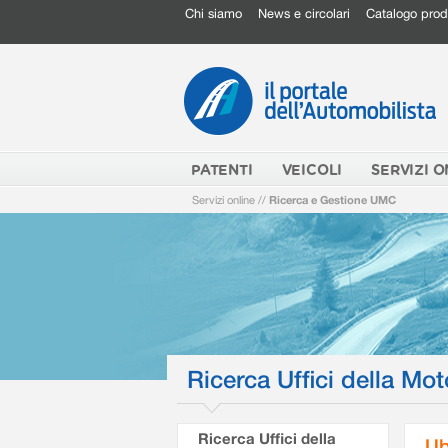
Chi siamo
News e circolari
Catalogo prod
PATENTI
VEICOLI
SERVIZI O
Servizi online
//
Ricerca e Gestione UMC
Ricerca Uffici della Mot
Ricerca Uffici della
Ub