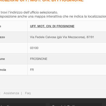
trovi l'indirizzo dell'ufficio selezionato.
isposizione anche una mappa interattiva che ne indica la localizzazio
e
UFF. MOT. CIV. DI FROSINONE
izzo
Via Fedele Calvosa (già Via Mezzacorsa), 87/91
03100
une
FROSINONE
ncia
FR
Assistenza
Faq