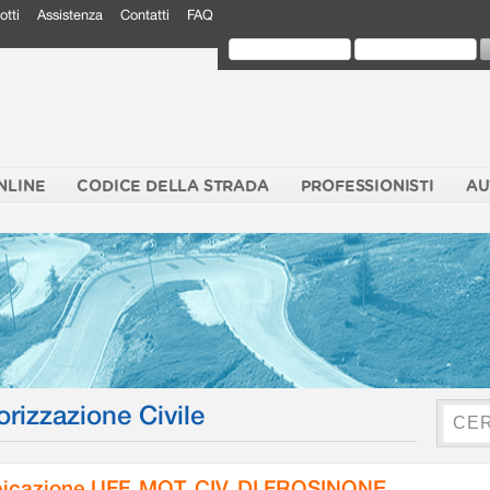
otti
Assistenza
Contatti
FAQ
NLINE
CODICE DELLA STRADA
PROFESSIONISTI
AU
orizzazione Civile
icazione UFF. MOT. CIV. DI FROSINONE