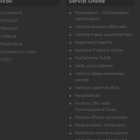
icoli
Servizi Online
Autoveicoli
Monopattini - Contrassegno
identificativo
Motocicli
Verifica revisioni effettuate
Revisioni
Verifica massa supplementare
Collaudi
Pagamenti PagoPA
Modulistica
Gestione Pratiche Online
Documento Unico
Piattaforma CUDE
STED
Saldo punti patente
Verifica classe ambientale
veicolo
Verifica copertura RCA
Neopatentati
Ricerca Uffici della
Motorizzazione Civile
Ricerca officine autorizzate
Ricerca Medici Certificatori
Statistiche immatricolazioni