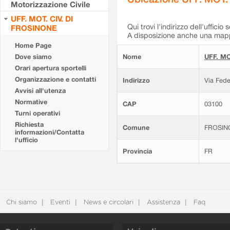
Motorizzazione Civile
UFF. MOT. CIV. DI
Qui trovi l'indirizzo dell'ufficio 
FROSINONE
A disposizione anche una mappa
Home Page
Dove siamo
Nome
UFF. MO
Orari apertura sportelli
Organizzazione e contatti
Indirizzo
Via Fede
Avvisi all'utenza
Normative
CAP
03100
Turni operativi
Richiesta
Comune
FROSIN
informazioni/Contatta
l'ufficio
Provincia
FR
Chi siamo
Eventi
News e circolari
Assistenza
Faq