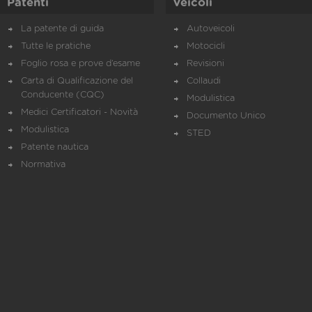
Patenti
Veicoli
La patente di guida
Autoveicoli
Tutte le pratiche
Motocicli
Foglio rosa e prove d’esame
Revisioni
Carta di Qualificazione del
Collaudi
Conducente (CQC)
Modulistica
Medici Certificatori - Novità
Documento Unico
Modulistica
STED
Patente nautica
Normativa