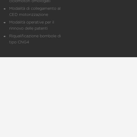
ciclomotori omologati
Modalità di collegamento al
CED motorizzazione
Modalità operative per il
rinnovo delle patenti
Riqualificazione bombole di
tipo CNG4