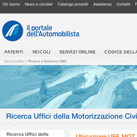
Chi siamo
News e circolari
Catalogo prodotti
Assistenza
Contatti
PATENTI
VEICOLI
SERVIZI ONLINE
CODICE DELL
Servizi online
//
Ricerca e Gestione UMC
Ricerca Uffici della Motorizzazione Civi
Ricerca Uffici della
Ubicazione UFF. MOT.