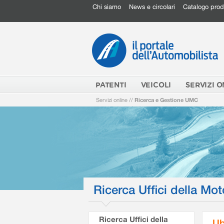
Chi siamo
News e circolari
Catalogo prod
PATENTI
VEICOLI
SERVIZI O
Servizi online
//
Ricerca e Gestione UMC
Ricerca Uffici della Mot
Ricerca Uffici della
Ub