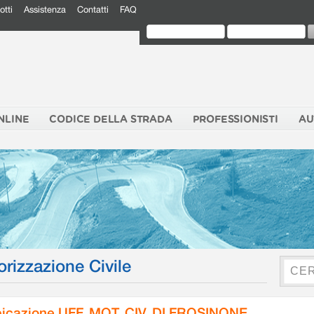
otti
Assistenza
Contatti
FAQ
NLINE
CODICE DELLA STRADA
PROFESSIONISTI
AU
orizzazione Civile
icazione UFF. MOT. CIV. DI FROSINONE