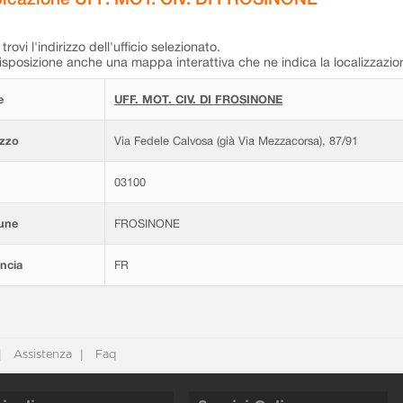
trovi l'indirizzo dell'ufficio selezionato.
isposizione anche una mappa interattiva che ne indica la localizzazio
e
UFF. MOT. CIV. DI FROSINONE
izzo
Via Fedele Calvosa (già Via Mezzacorsa), 87/91
03100
une
FROSINONE
ncia
FR
Assistenza
Faq