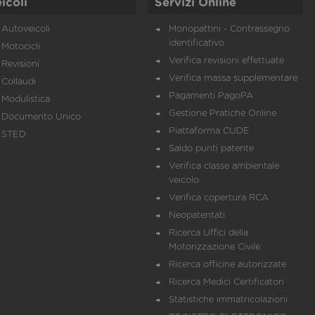
icoli
Servizi Online
Autoveicoli
Monopattini - Contrassegno
identificativo
Motocicli
Verifica revisioni effettuate
Revisioni
Verifica massa supplementare
Collaudi
Pagamenti PagoPA
Modulistica
Gestione Pratiche Online
Documento Unico
Piattaforma CUDE
STED
Saldo punti patente
Verifica classe ambientale
veicolo
Verifica copertura RCA
Neopatentati
Ricerca Uffici della
Motorizzazione Civile
Ricerca officine autorizzate
Ricerca Medici Certificatori
Statistiche immatricolazioni