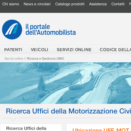
Chi siamo
News e circolari
Catalogo prodotti
Assistenza
Contatti
PATENTI
VEICOLI
SERVIZI ONLINE
CODICE DELL
Servizi online
//
Ricerca e Gestione UMC
Ricerca Uffici della Motorizzazione Civi
Ricerca Uffici della
Ubicazione UFF. MOT.