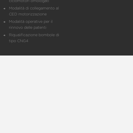
ciclomotori omologati
Modalità di collegamento al
CED motorizzazione
Modalità operative per il
rinnovo delle patenti
Riqualificazione bombole di
tipo CNG4