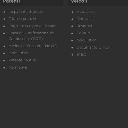
Patenti
Veicoli
La patente di guida
Autoveicoli
Tutte le pratiche
Motocicli
Foglio rosa e prove d’esame
Revisioni
Carta di Qualificazione del
Collaudi
Conducente (CQC)
Modulistica
Medici Certificatori - Novità
Documento Unico
Modulistica
STED
Patente nautica
Normativa