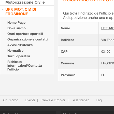
Motorizzazione Civile
UFF. MOT. CIV. DI
Qui trovi l'indirizzo dell'ufficio 
FROSINONE
A disposizione anche una mappa
Home Page
Dove siamo
Nome
UFF. MO
Orari apertura sportelli
Organizzazione e contatti
Indirizzo
Via Fede
Avvisi all'utenza
Normative
CAP
03100
Turni operativi
Richiesta
Comune
FROSIN
informazioni/Contatta
l'ufficio
Provincia
FR
Chi siamo
Eventi
News e circolari
Assistenza
Faq