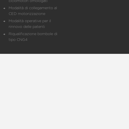
ciclomotori omologati
Modalità di collegamento al
CED motorizzazione
Modalità operative per il
rinnovo delle patenti
Riqualificazione bombole di
tipo CNG4