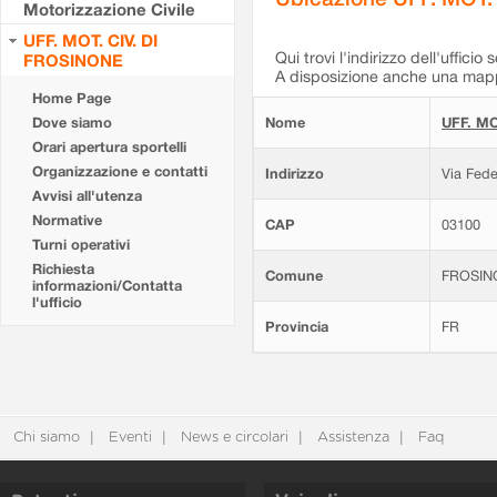
Motorizzazione Civile
UFF. MOT. CIV. DI
Qui trovi l'indirizzo dell'ufficio 
FROSINONE
A disposizione anche una mappa
Home Page
Dove siamo
Nome
UFF. MO
Orari apertura sportelli
Organizzazione e contatti
Indirizzo
Via Fede
Avvisi all'utenza
Normative
CAP
03100
Turni operativi
Richiesta
Comune
FROSIN
informazioni/Contatta
l'ufficio
Provincia
FR
Chi siamo
Eventi
News e circolari
Assistenza
Faq