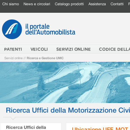
Chi siamo
News e circolari
Catalogo prodotti
Assistenza
Contatti
PATENTI
VEICOLI
SERVIZI ONLINE
CODICE DELL
Servizi online
//
Ricerca e Gestione UMC
Ricerca Uffici della Motorizzazione Civi
Ricerca Uffici della
Ubicazione UFF. MOT.