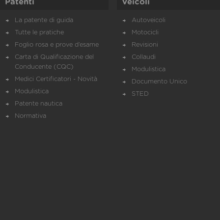
Patenti
Veicoli
La patente di guida
Autoveicoli
Tutte le pratiche
Motocicli
Foglio rosa e prove d’esame
Revisioni
Carta di Qualificazione del
Collaudi
Conducente (CQC)
Modulistica
Medici Certificatori - Novità
Documento Unico
Modulistica
STED
Patente nautica
Normativa