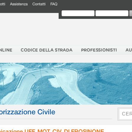
otti
Assistenza
Contatti
FAQ
NLINE
CODICE DELLA STRADA
PROFESSIONISTI
AU
orizzazione Civile
icazione UFF. MOT. CIV. DI FROSINONE