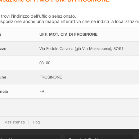
trovi l'indirizzo dell'ufficio selezionato.
isposizione anche una mappa interattiva che ne indica la localizzazio
e
UFF. MOT. CIV. DI FROSINONE
izzo
Via Fedele Calvosa (già Via Mezzacorsa), 87/91
03100
une
FROSINONE
ncia
FR
Assistenza
Faq