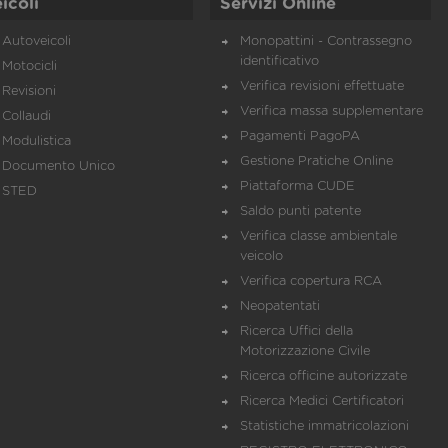
icoli
Servizi Online
Autoveicoli
Monopattini - Contrassegno
identificativo
Motocicli
Verifica revisioni effettuate
Revisioni
Verifica massa supplementare
Collaudi
Pagamenti PagoPA
Modulistica
Gestione Pratiche Online
Documento Unico
Piattaforma CUDE
STED
Saldo punti patente
Verifica classe ambientale
veicolo
Verifica copertura RCA
Neopatentati
Ricerca Uffici della
Motorizzazione Civile
Ricerca officine autorizzate
Ricerca Medici Certificatori
Statistiche immatricolazioni