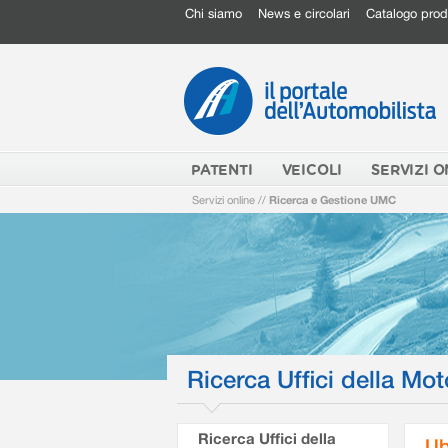
Chi siamo
News e circolari
Catalogo prod
PATENTI
VEICOLI
SERVIZI O
Servizi online
//
Ricerca e Gestione UMC
Ricerca Uffici della Mot
Ricerca Uffici della
Ub