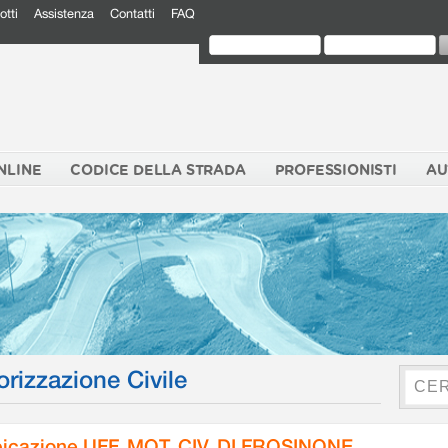
otti
Assistenza
Contatti
FAQ
NLINE
CODICE DELLA STRADA
PROFESSIONISTI
AU
orizzazione Civile
icazione UFF. MOT. CIV. DI FROSINONE