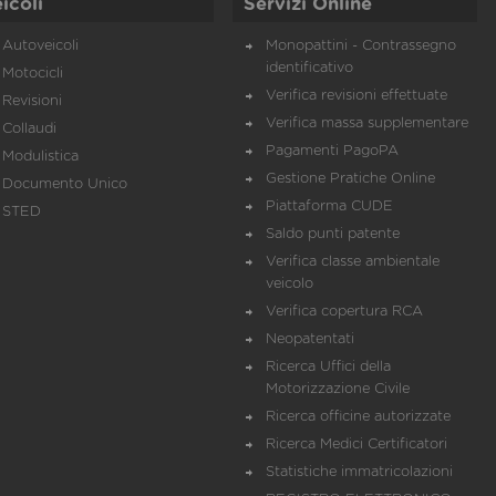
icoli
Servizi Online
Autoveicoli
Monopattini - Contrassegno
identificativo
Motocicli
Verifica revisioni effettuate
Revisioni
Verifica massa supplementare
Collaudi
Pagamenti PagoPA
Modulistica
Gestione Pratiche Online
Documento Unico
Piattaforma CUDE
STED
Saldo punti patente
Verifica classe ambientale
veicolo
Verifica copertura RCA
Neopatentati
Ricerca Uffici della
Motorizzazione Civile
Ricerca officine autorizzate
Ricerca Medici Certificatori
Statistiche immatricolazioni