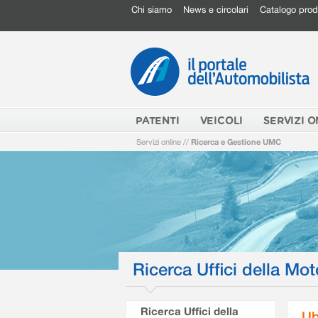
Chi siamo
News e circolari
Catalogo prod
PATENTI
VEICOLI
SERVIZI O
Servizi online
//
Ricerca e Gestione UMC
Ricerca Uffici della Mot
Ricerca Uffici della
Ub