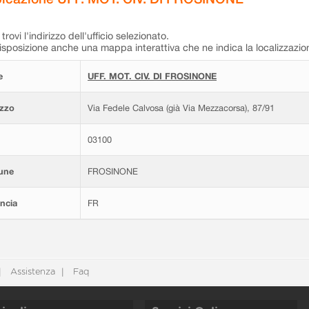
trovi l'indirizzo dell'ufficio selezionato.
isposizione anche una mappa interattiva che ne indica la localizzazio
e
UFF. MOT. CIV. DI FROSINONE
izzo
Via Fedele Calvosa (già Via Mezzacorsa), 87/91
03100
une
FROSINONE
ncia
FR
Assistenza
Faq