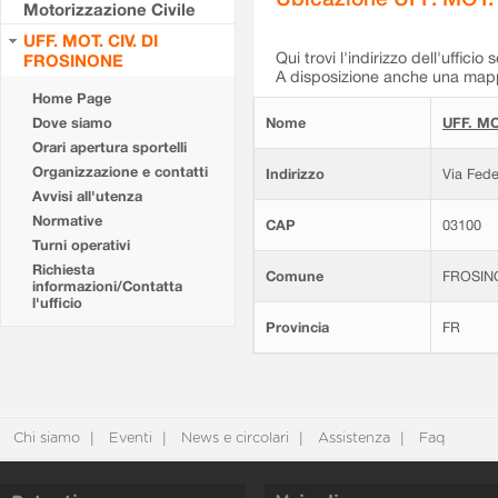
Motorizzazione Civile
UFF. MOT. CIV. DI
Qui trovi l'indirizzo dell'ufficio 
FROSINONE
A disposizione anche una mappa
Home Page
Dove siamo
Nome
UFF. MO
Orari apertura sportelli
Organizzazione e contatti
Indirizzo
Via Fede
Avvisi all'utenza
Normative
CAP
03100
Turni operativi
Richiesta
Comune
FROSIN
informazioni/Contatta
l'ufficio
Provincia
FR
Chi siamo
Eventi
News e circolari
Assistenza
Faq