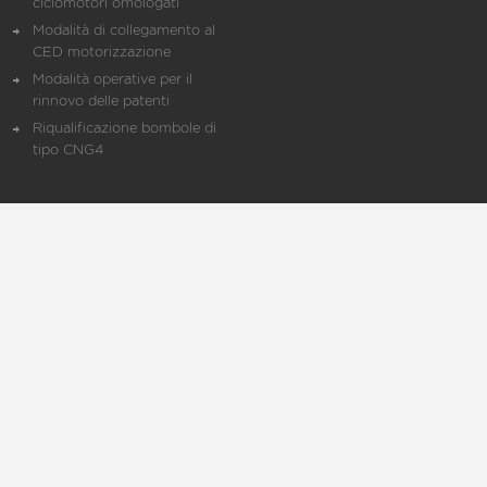
ciclomotori omologati
Modalità di collegamento al
CED motorizzazione
Modalità operative per il
rinnovo delle patenti
Riqualificazione bombole di
tipo CNG4