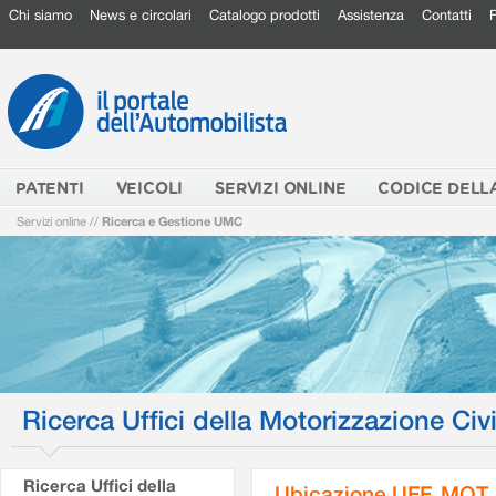
Chi siamo
News e circolari
Catalogo prodotti
Assistenza
Contatti
PATENTI
VEICOLI
SERVIZI ONLINE
CODICE DELL
Servizi online
//
Ricerca e Gestione UMC
Ricerca Uffici della Motorizzazione Civi
Ricerca Uffici della
Ubicazione UFF. MOT.