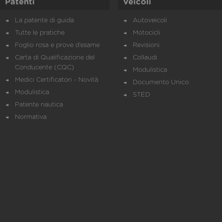
Patenti
Veicoli
La patente di guida
Autoveicoli
Tutte le pratiche
Motocicli
Foglio rosa e prove d’esame
Revisioni
Carta di Qualificazione del
Collaudi
Conducente (CQC)
Modulistica
Medici Certificatori - Novità
Documento Unico
Modulistica
STED
Patente nautica
Normativa