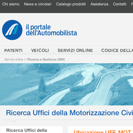
Chi siamo
News e circolari
Catalogo prodotti
Assistenza
Contatti
PATENTI
VEICOLI
SERVIZI ONLINE
CODICE DELL
Servizi online
//
Ricerca e Gestione UMC
Ricerca Uffici della Motorizzazione Civi
Ricerca Uffici della
Ubicazione UFF. MOT.