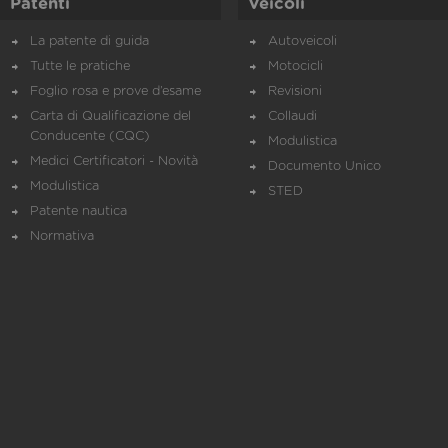
Patenti
Veicoli
La patente di guida
Autoveicoli
Tutte le pratiche
Motocicli
Foglio rosa e prove d’esame
Revisioni
Carta di Qualificazione del
Collaudi
Conducente (CQC)
Modulistica
Medici Certificatori - Novità
Documento Unico
Modulistica
STED
Patente nautica
Normativa