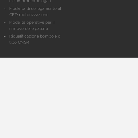
ciclomotori omologati
Modalità di collegamento al
CED motorizzazione
Modalità operative per il
rinnovo delle patenti
Riqualificazione bombole di
tipo CNG4