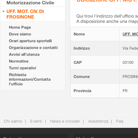
Motorizzazione Civile
UFF. MOT. CIV. DI
Qui trovi l'indirizzo dell'ufficio 
FROSINONE
A disposizione anche una mappa
Home Page
Dove siamo
Nome
UFF. MO
Orari apertura sportelli
Organizzazione e contatti
Indirizzo
Via Fede
Avvisi all'utenza
Normative
CAP
03100
Turni operativi
Richiesta
Comune
FROSIN
informazioni/Contatta
l'ufficio
Provincia
FR
Chi siamo
Eventi
News e circolari
Assistenza
Faq