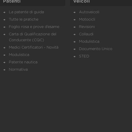
Patenti
Veicoli
La patente di guida
Autoveicoli
Tutte le pratiche
Motocicli
Foglio rosa e prove d’esame
Revisioni
Carta di Qualificazione del
Collaudi
Conducente (CQC)
Modulistica
Medici Certificatori - Novità
Documento Unico
Modulistica
STED
Patente nautica
Normativa