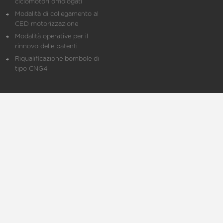
ciclomotori omologati
Modalità di collegamento al
CED motorizzazione
Modalità operative per il
rinnovo delle patenti
Riqualificazione bombole di
tipo CNG4