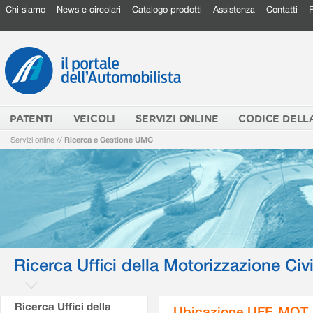
Chi siamo
News e circolari
Catalogo prodotti
Assistenza
Contatti
PATENTI
VEICOLI
SERVIZI ONLINE
CODICE DELL
Servizi online
//
Ricerca e Gestione UMC
Ricerca Uffici della Motorizzazione Civi
Ricerca Uffici della
Ubicazione UFF. MOT.