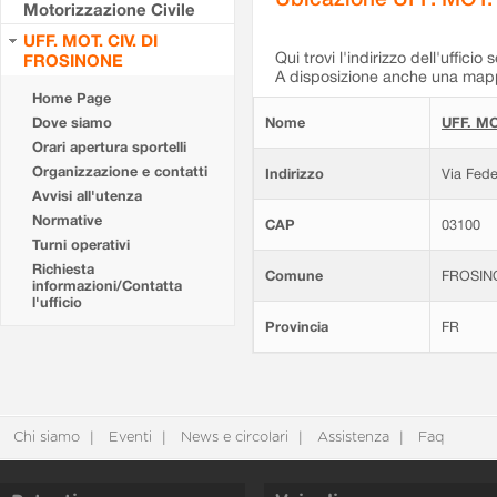
Motorizzazione Civile
UFF. MOT. CIV. DI
Qui trovi l'indirizzo dell'ufficio 
FROSINONE
A disposizione anche una mappa
Home Page
Dove siamo
Nome
UFF. MO
Orari apertura sportelli
Organizzazione e contatti
Indirizzo
Via Fede
Avvisi all'utenza
Normative
CAP
03100
Turni operativi
Richiesta
Comune
FROSIN
informazioni/Contatta
l'ufficio
Provincia
FR
Chi siamo
Eventi
News e circolari
Assistenza
Faq