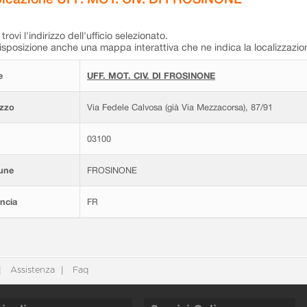
trovi l'indirizzo dell'ufficio selezionato.
isposizione anche una mappa interattiva che ne indica la localizzazio
e
UFF. MOT. CIV. DI FROSINONE
izzo
Via Fedele Calvosa (già Via Mezzacorsa), 87/91
03100
une
FROSINONE
ncia
FR
Assistenza
Faq