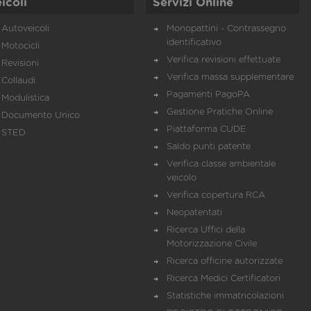
icoli
Servizi Online
Autoveicoli
Monopattini - Contrassegno
identificativo
Motocicli
Verifica revisioni effettuate
Revisioni
Verifica massa supplementare
Collaudi
Pagamenti PagoPA
Modulistica
Gestione Pratiche Online
Documento Unico
Piattaforma CUDE
STED
Saldo punti patente
Verifica classe ambientale
veicolo
Verifica copertura RCA
Neopatentati
Ricerca Uffici della
Motorizzazione Civile
Ricerca officine autorizzate
Ricerca Medici Certificatori
Statistiche immatricolazioni