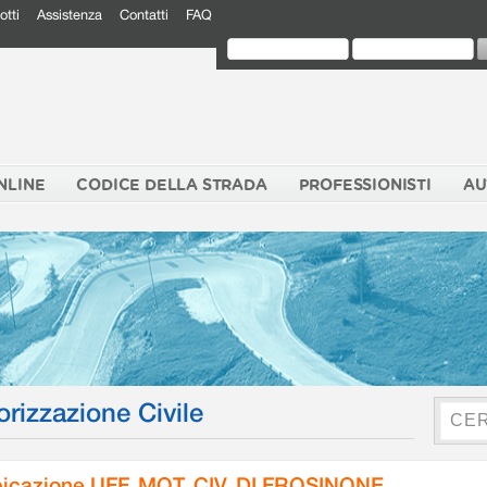
otti
Assistenza
Contatti
FAQ
NLINE
CODICE DELLA STRADA
PROFESSIONISTI
AU
orizzazione Civile
icazione UFF. MOT. CIV. DI FROSINONE