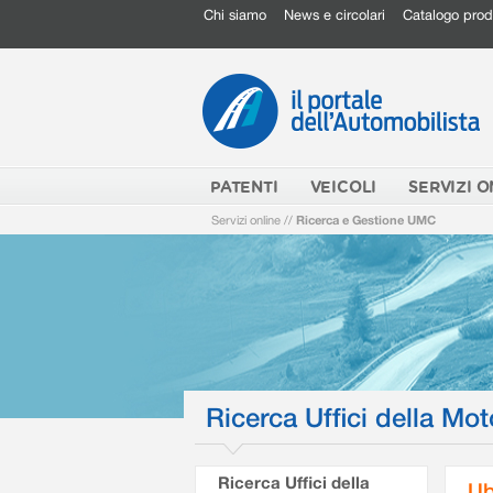
Chi siamo
News e circolari
Catalogo prod
PATENTI
VEICOLI
SERVIZI O
Servizi online
//
Ricerca e Gestione UMC
Ricerca Uffici della Mot
Ricerca Uffici della
Ub