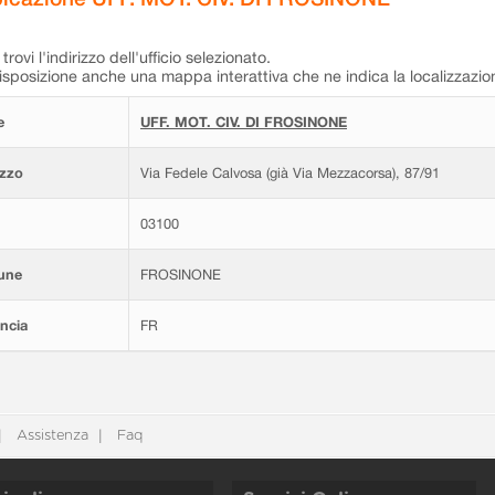
trovi l'indirizzo dell'ufficio selezionato.
isposizione anche una mappa interattiva che ne indica la localizzazio
e
UFF. MOT. CIV. DI FROSINONE
izzo
Via Fedele Calvosa (già Via Mezzacorsa), 87/91
03100
une
FROSINONE
ncia
FR
Assistenza
Faq