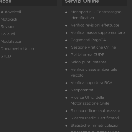
icoli
Servizi Online
Autoveicoli
Monopattini - Contrassegno
identificativo
Motocicli
Verifica revisioni effettuate
Revisioni
Verifica massa supplementare
Collaudi
Pagamenti PagoPA
Modulistica
Gestione Pratiche Online
Documento Unico
Piattaforma CUDE
STED
Saldo punti patente
Verifica classe ambientale
veicolo
Verifica copertura RCA
Neopatentati
Ricerca Uffici della
Motorizzazione Civile
Ricerca officine autorizzate
Ricerca Medici Certificatori
Statistiche immatricolazioni