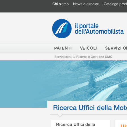
Chi siamo
News e circolari
Catalogo prod
PATENTI
VEICOLI
SERVIZI O
Servizi online
//
Ricerca e Gestione UMC
Ricerca Uffici della Mot
Ricerca Uffici della
Ub