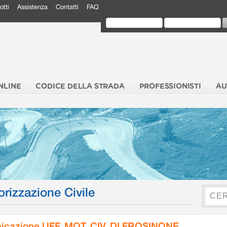
otti
Assistenza
Contatti
FAQ
NLINE
CODICE DELLA STRADA
PROFESSIONISTI
AU
orizzazione Civile
icazione UFF. MOT. CIV. DI FROSINONE