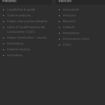
Patenti
Veicoli
La patente di guida
Autoveicoli
Tutte le pratiche
Motocicli
Foglio rosa e prove d’esame
Revisioni
Carta di Qualificazione del
Collaudi
Conducente (CQC)
Modulistica
Medici Certificatori - Novità
Documento Unico
Modulistica
STED
Patente nautica
Normativa