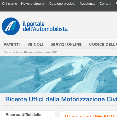
Chi siamo
News e circolari
Catalogo prodotti
Assistenza
Contatti
PATENTI
VEICOLI
SERVIZI ONLINE
CODICE DELL
Servizi online
//
Ricerca e Gestione UMC
Ricerca Uffici della Motorizzazione Civi
Ricerca Uffici della
Ubicazione UFF. MOT.