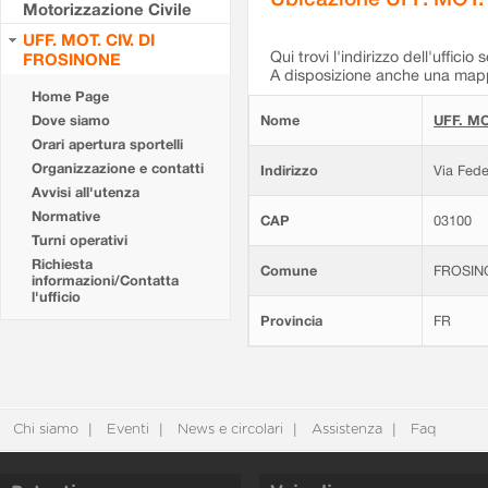
Motorizzazione Civile
UFF. MOT. CIV. DI
Qui trovi l'indirizzo dell'ufficio 
FROSINONE
A disposizione anche una mappa
Home Page
Dove siamo
Nome
UFF. MO
Orari apertura sportelli
Organizzazione e contatti
Indirizzo
Via Fede
Avvisi all'utenza
Normative
CAP
03100
Turni operativi
Richiesta
Comune
FROSIN
informazioni/Contatta
l'ufficio
Provincia
FR
Chi siamo
Eventi
News e circolari
Assistenza
Faq