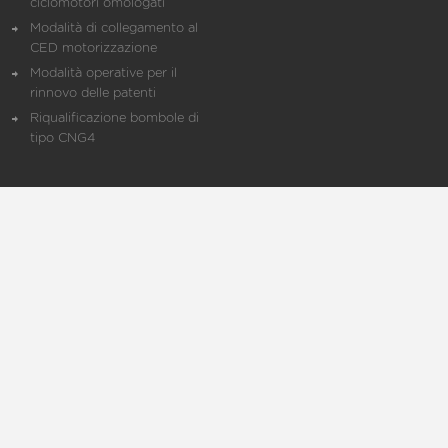
ciclomotori omologati
Modalità di collegamento al
CED motorizzazione
Modalità operative per il
rinnovo delle patenti
Riqualificazione bombole di
tipo CNG4