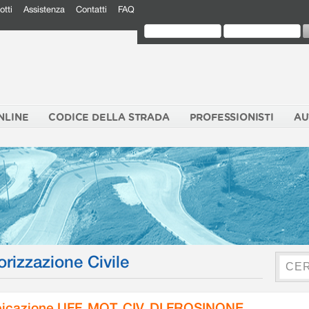
otti
Assistenza
Contatti
FAQ
NLINE
CODICE DELLA STRADA
PROFESSIONISTI
AU
orizzazione Civile
icazione UFF. MOT. CIV. DI FROSINONE