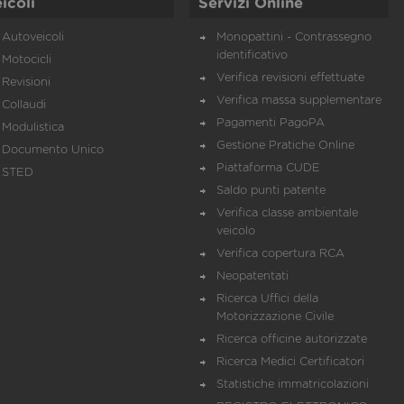
icoli
Servizi Online
Autoveicoli
Monopattini - Contrassegno
identificativo
Motocicli
Verifica revisioni effettuate
Revisioni
Verifica massa supplementare
Collaudi
Pagamenti PagoPA
Modulistica
Gestione Pratiche Online
Documento Unico
Piattaforma CUDE
STED
Saldo punti patente
Verifica classe ambientale
veicolo
Verifica copertura RCA
Neopatentati
Ricerca Uffici della
Motorizzazione Civile
Ricerca officine autorizzate
Ricerca Medici Certificatori
Statistiche immatricolazioni