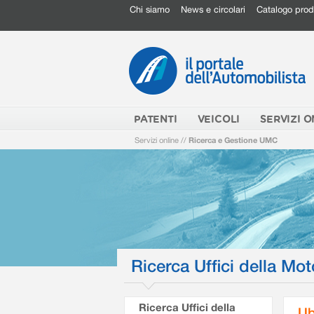
Chi siamo
News e circolari
Catalogo prod
PATENTI
VEICOLI
SERVIZI O
Servizi online
//
Ricerca e Gestione UMC
Ricerca Uffici della Mot
Ricerca Uffici della
Ub