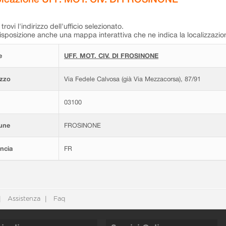
trovi l'indirizzo dell'ufficio selezionato.
isposizione anche una mappa interattiva che ne indica la localizzazio
e
UFF. MOT. CIV. DI FROSINONE
izzo
Via Fedele Calvosa (già Via Mezzacorsa), 87/91
03100
une
FROSINONE
ncia
FR
Assistenza
Faq