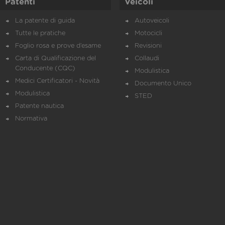
Patenti
Veicoli
La patente di guida
Autoveicoli
Tutte le pratiche
Motocicli
Foglio rosa e prove d’esame
Revisioni
Carta di Qualificazione del
Collaudi
Conducente (CQC)
Modulistica
Medici Certificatori - Novità
Documento Unico
Modulistica
STED
Patente nautica
Normativa