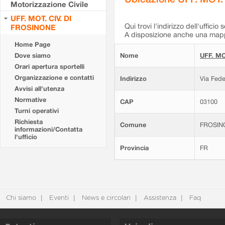
Motorizzazione Civile
UFF. MOT. CIV. DI
Qui trovi l'indirizzo dell'ufficio 
FROSINONE
A disposizione anche una mappa
Home Page
Dove siamo
Nome
UFF. MO
Orari apertura sportelli
Organizzazione e contatti
Indirizzo
Via Fede
Avvisi all'utenza
Normative
CAP
03100
Turni operativi
Richiesta
Comune
FROSIN
informazioni/Contatta
l'ufficio
Provincia
FR
Chi siamo
Eventi
News e circolari
Assistenza
Faq