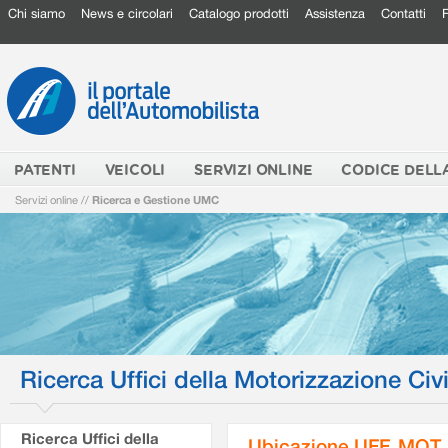
Chi siamo
News e circolari
Catalogo prodotti
Assistenza
Contatti
PATENTI
VEICOLI
SERVIZI ONLINE
CODICE DELL
Servizi online
//
Ricerca e Gestione UMC
Ricerca Uffici della Motorizzazione Civi
Ricerca Uffici della
Ubicazione UFF. MOT.