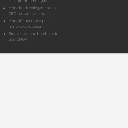
ciclomotori omologati
Modalità di collegamento al
CED motorizzazione
Modalità operative per il
rinnovo delle patenti
Riqualificazione bombole di
tipo CNG4