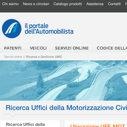
Chi siamo
News e circolari
Catalogo prodotti
Assistenza
Contatti
PATENTI
VEICOLI
SERVIZI ONLINE
CODICE DELL
Servizi online
//
Ricerca e Gestione UMC
Ricerca Uffici della Motorizzazione Civi
Ricerca Uffici della
Ubicazione UFF. MOT.