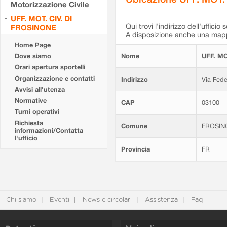
Motorizzazione Civile
UFF. MOT. CIV. DI
Qui trovi l'indirizzo dell'ufficio 
FROSINONE
A disposizione anche una mappa
Home Page
Dove siamo
Nome
UFF. MO
Orari apertura sportelli
Organizzazione e contatti
Indirizzo
Via Fede
Avvisi all'utenza
Normative
CAP
03100
Turni operativi
Richiesta
Comune
FROSIN
informazioni/Contatta
l'ufficio
Provincia
FR
Chi siamo
Eventi
News e circolari
Assistenza
Faq