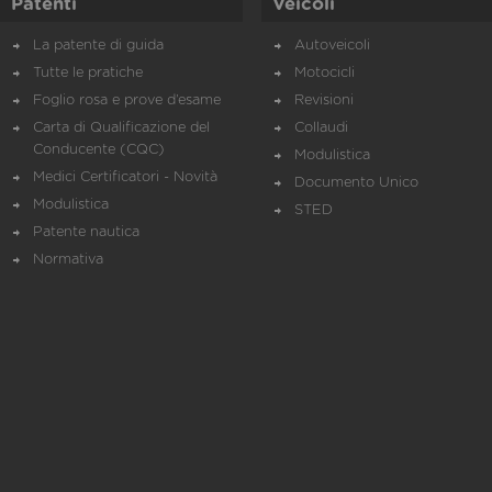
Patenti
Veicoli
La patente di guida
Autoveicoli
Tutte le pratiche
Motocicli
Foglio rosa e prove d’esame
Revisioni
Carta di Qualificazione del
Collaudi
Conducente (CQC)
Modulistica
Medici Certificatori - Novità
Documento Unico
Modulistica
STED
Patente nautica
Normativa