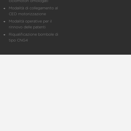
ciclomotori omologati
Modalità di collegamento al
CED motorizzazione
Modalità operative per il
rinnovo delle patenti
Riqualificazione bombole di
tipo CNG4