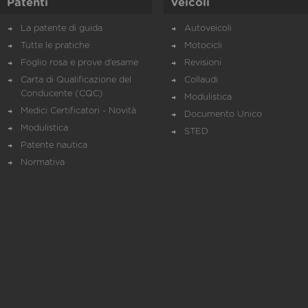
Patenti
Veicoli
La patente di guida
Autoveicoli
Tutte le pratiche
Motocicli
Foglio rosa e prove d’esame
Revisioni
Carta di Qualificazione del
Collaudi
Conducente (CQC)
Modulistica
Medici Certificatori - Novità
Documento Unico
Modulistica
STED
Patente nautica
Normativa