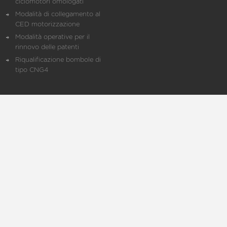
ciclomotori omologati
Modalità di collegamento al
CED motorizzazione
Modalità operative per il
rinnovo delle patenti
Riqualificazione bombole di
tipo CNG4