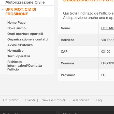
Motorizzazione Civile
UFF. MOT. CIV. DI
Qui trovi l'indirizzo dell'ufficio 
FROSINONE
A disposizione anche una mappa
Home Page
Dove siamo
Nome
UFF. MO
Orari apertura sportelli
Organizzazione e contatti
Indirizzo
Via Fede
Avvisi all'utenza
Normative
CAP
03100
Turni operativi
Richiesta
Comune
FROSIN
informazioni/Contatta
l'ufficio
Provincia
FR
Chi siamo
Eventi
News e circolari
Assistenza
Faq