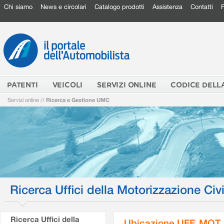
Chi siamo
News e circolari
Catalogo prodotti
Assistenza
Contatti
PATENTI
VEICOLI
SERVIZI ONLINE
CODICE DELL
Servizi online
//
Ricerca e Gestione UMC
Ricerca Uffici della Motorizzazione Civi
Ricerca Uffici della
Ubicazione UFF. MOT.