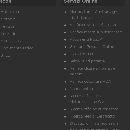
icoli
Servizi Online
Autoveicoli
Monopattini - Contrassegno
identificativo
Motocicli
Verifica revisioni effettuate
Revisioni
Verifica massa supplementare
Collaudi
Pagamenti PagoPA
Modulistica
Gestione Pratiche Online
Documento Unico
Piattaforma CUDE
STED
Saldo punti patente
Verifica classe ambientale
veicolo
Verifica copertura RCA
Neopatentati
Ricerca Uffici della
Motorizzazione Civile
Ricerca officine autorizzate
Ricerca Medici Certificatori
Statistiche immatricolazioni