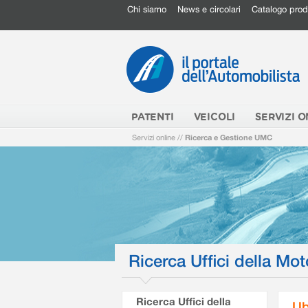
Chi siamo
News e circolari
Catalogo prod
PATENTI
VEICOLI
SERVIZI O
Servizi online
//
Ricerca e Gestione UMC
Ricerca Uffici della Mot
Ricerca Uffici della
Ub