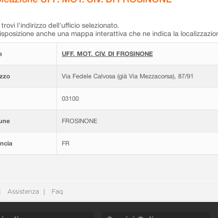
trovi l'indirizzo dell'ufficio selezionato.
isposizione anche una mappa interattiva che ne indica la localizzazio
e
UFF. MOT. CIV. DI FROSINONE
izzo
Via Fedele Calvosa (già Via Mezzacorsa), 87/91
03100
une
FROSINONE
ncia
FR
Assistenza
Faq