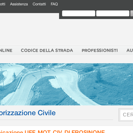
otti
Assistenza
Contatti
FAQ
NLINE
CODICE DELLA STRADA
PROFESSIONISTI
AU
orizzazione Civile
icazione UFF. MOT. CIV. DI FROSINONE