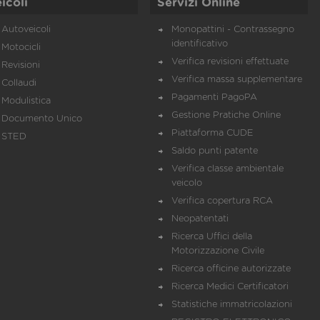
icoli
Servizi Online
Autoveicoli
Monopattini - Contrassegno
identificativo
Motocicli
Verifica revisioni effettuate
Revisioni
Verifica massa supplementare
Collaudi
Pagamenti PagoPA
Modulistica
Gestione Pratiche Online
Documento Unico
Piattaforma CUDE
STED
Saldo punti patente
Verifica classe ambientale
veicolo
Verifica copertura RCA
Neopatentati
Ricerca Uffici della
Motorizzazione Civile
Ricerca officine autorizzate
Ricerca Medici Certificatori
Statistiche immatricolazioni