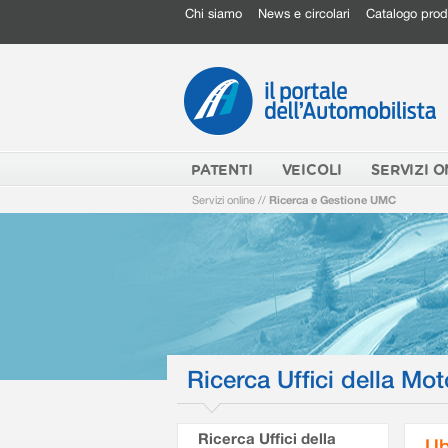
Chi siamo
News e circolari
Catalogo prod
PATENTI
VEICOLI
SERVIZI O
Servizi online
//
Ricerca e Gestione UMC
Ricerca Uffici della Mot
Ricerca Uffici della
Ub