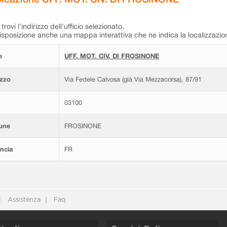
trovi l'indirizzo dell'ufficio selezionato.
isposizione anche una mappa interattiva che ne indica la localizzazio
e
UFF. MOT. CIV. DI FROSINONE
izzo
Via Fedele Calvosa (già Via Mezzacorsa), 87/91
03100
une
FROSINONE
ncia
FR
Assistenza
Faq