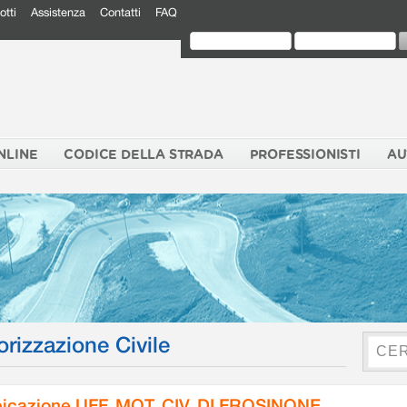
otti
Assistenza
Contatti
FAQ
NLINE
CODICE DELLA STRADA
PROFESSIONISTI
AU
orizzazione Civile
icazione UFF. MOT. CIV. DI FROSINONE