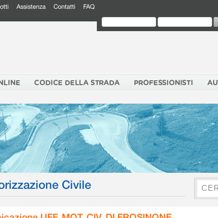
otti
Assistenza
Contatti
FAQ
NLINE
CODICE DELLA STRADA
PROFESSIONISTI
AU
orizzazione Civile
icazione UFF. MOT. CIV. DI FROSINONE