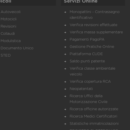
icoli
Servizi Online
Autoveicoli
Monopattini - Contrassegno
identificativo
Motocicli
Verifica revisioni effettuate
Revisioni
Verifica massa supplementare
Collaudi
Pagamenti PagoPA
Modulistica
Gestione Pratiche Online
Documento Unico
Piattaforma CUDE
STED
Saldo punti patente
Verifica classe ambientale
veicolo
Verifica copertura RCA
Neopatentati
Ricerca Uffici della
Motorizzazione Civile
Ricerca officine autorizzate
Ricerca Medici Certificatori
Statistiche immatricolazioni