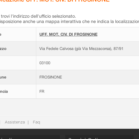
trovi l'indirizzo dell'ufficio selezionato.
isposizione anche una mappa interattiva che ne indica la localizzazio
e
UFF. MOT. CIV. DI FROSINONE
izzo
Via Fedele Calvosa (già Via Mezzacorsa), 87/91
03100
une
FROSINONE
ncia
FR
Assistenza
Faq