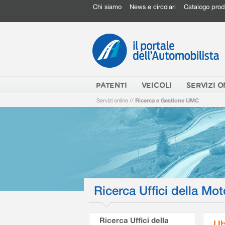
Chi siamo
News e circolari
Catalogo prod
PATENTI
VEICOLI
SERVIZI O
Servizi online
//
Ricerca e Gestione UMC
Ricerca Uffici della Mot
Ricerca Uffici della
Ub