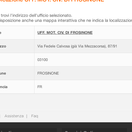
trovi l'indirizzo dell'ufficio selezionato.
isposizione anche una mappa interattiva che ne indica la localizzazio
e
UFF. MOT. CIV. DI FROSINONE
izzo
Via Fedele Calvosa (già Via Mezzacorsa), 87/91
03100
une
FROSINONE
ncia
FR
Assistenza
Faq