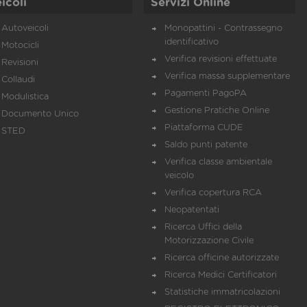
icoli
Servizi Online
Autoveicoli
Monopattini - Contrassegno
identificativo
Motocicli
Verifica revisioni effettuate
Revisioni
Verifica massa supplementare
Collaudi
Pagamenti PagoPA
Modulistica
Gestione Pratiche Online
Documento Unico
Piattaforma CUDE
STED
Saldo punti patente
Verifica classe ambientale
veicolo
Verifica copertura RCA
Neopatentati
Ricerca Uffici della
Motorizzazione Civile
Ricerca officine autorizzate
Ricerca Medici Certificatori
Statistiche immatricolazioni