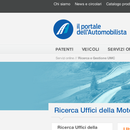
Chi siamo
News e circolari
Catalogo prod
PATENTI
VEICOLI
SERVIZI O
Servizi online
//
Ricerca e Gestione UMC
Ricerca Uffici della Mot
Ricerca Uffici della
Ub