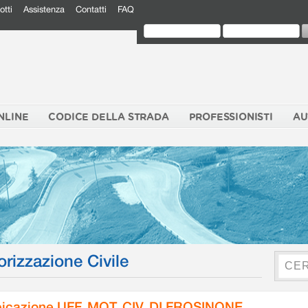
otti
Assistenza
Contatti
FAQ
NLINE
CODICE DELLA STRADA
PROFESSIONISTI
AU
orizzazione Civile
icazione UFF. MOT. CIV. DI FROSINONE