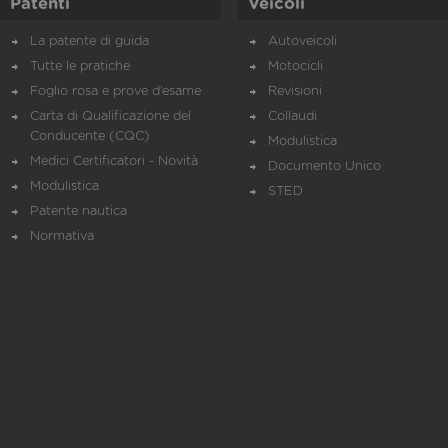
Patenti
Veicoli
La patente di guida
Autoveicoli
Tutte le pratiche
Motocicli
Foglio rosa e prove d’esame
Revisioni
Carta di Qualificazione del
Collaudi
Conducente (CQC)
Modulistica
Medici Certificatori - Novità
Documento Unico
Modulistica
STED
Patente nautica
Normativa