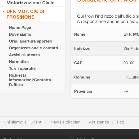
Motorizzazione Civile
UFF. MOT. CIV. DI
Qui trovi l'indirizzo dell'ufficio 
FROSINONE
A disposizione anche una mappa
Home Page
Dove siamo
Nome
UFF. MO
Orari apertura sportelli
Organizzazione e contatti
Indirizzo
Via Fede
Avvisi all'utenza
Normative
CAP
03100
Turni operativi
Richiesta
Comune
FROSIN
informazioni/Contatta
l'ufficio
Provincia
FR
Chi siamo
Eventi
News e circolari
Assistenza
Faq