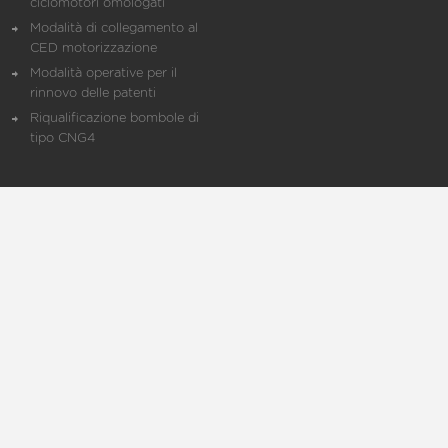
ciclomotori omologati
Modalità di collegamento al
CED motorizzazione
Modalità operative per il
rinnovo delle patenti
Riqualificazione bombole di
tipo CNG4