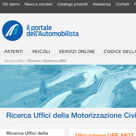
Chi siamo
News e circolari
Catalogo prodotti
Assistenza
Contatti
PATENTI
VEICOLI
SERVIZI ONLINE
CODICE DELL
Servizi online
//
Ricerca e Gestione UMC
Ricerca Uffici della Motorizzazione Civi
Ricerca Uffici della
Ubicazione UFF. MOT.