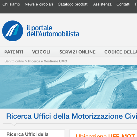
Chi siamo
News e circolari
Catalogo prodotti
Assistenza
Contatti
PATENTI
VEICOLI
SERVIZI ONLINE
CODICE DELL
Servizi online
//
Ricerca e Gestione UMC
Ricerca Uffici della Motorizzazione Civi
Ricerca Uffici della
Ubicazione UFF. MOT.