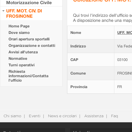
Motorizzazione Civile
UFF. MOT. CIV. DI
Qui trovi l'indirizzo dell'ufficio 
FROSINONE
A disposizione anche una mappa
Home Page
Dove siamo
Nome
UFF. MO
Orari apertura sportelli
Organizzazione e contatti
Indirizzo
Via Fede
Avvisi all'utenza
Normative
CAP
03100
Turni operativi
Richiesta
Comune
FROSIN
informazioni/Contatta
l'ufficio
Provincia
FR
Chi siamo
Eventi
News e circolari
Assistenza
Faq