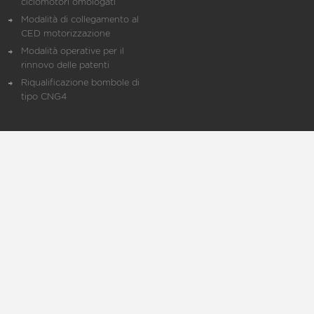
ciclomotori omologati
Modalità di collegamento al
CED motorizzazione
Modalità operative per il
rinnovo delle patenti
Riqualificazione bombole di
tipo CNG4