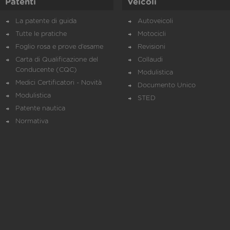
Patenti
Veicoli
La patente di guida
Autoveicoli
Tutte le pratiche
Motocicli
Foglio rosa e prove d’esame
Revisioni
Carta di Qualificazione del
Collaudi
Conducente (CQC)
Modulistica
Medici Certificatori - Novità
Documento Unico
Modulistica
STED
Patente nautica
Normativa