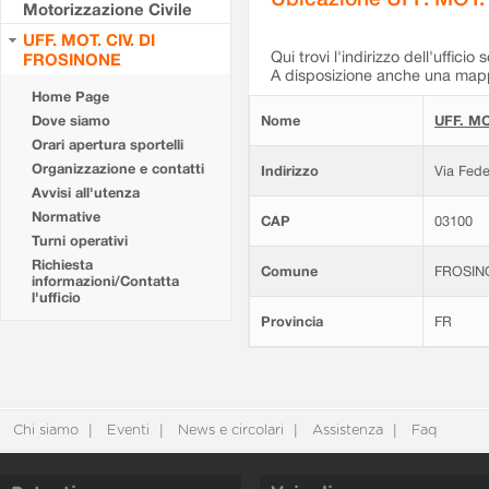
Motorizzazione Civile
UFF. MOT. CIV. DI
Qui trovi l'indirizzo dell'ufficio 
FROSINONE
A disposizione anche una mappa
Home Page
Dove siamo
Nome
UFF. MO
Orari apertura sportelli
Organizzazione e contatti
Indirizzo
Via Fede
Avvisi all'utenza
Normative
CAP
03100
Turni operativi
Richiesta
Comune
FROSIN
informazioni/Contatta
l'ufficio
Provincia
FR
Chi siamo
Eventi
News e circolari
Assistenza
Faq