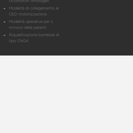
ciclomotori omologati
Modalità di collegamento al
CED motorizzazione
Modalità operative per il
rinnovo delle patenti
Riqualificazione bombole di
tipo CNG4