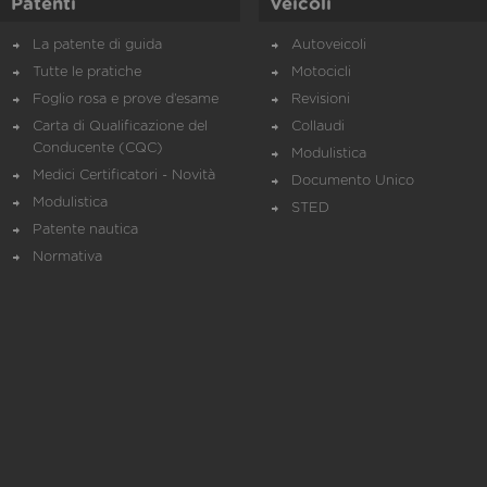
Patenti
Veicoli
La patente di guida
Autoveicoli
Tutte le pratiche
Motocicli
Foglio rosa e prove d’esame
Revisioni
Carta di Qualificazione del
Collaudi
Conducente (CQC)
Modulistica
Medici Certificatori - Novità
Documento Unico
Modulistica
STED
Patente nautica
Normativa