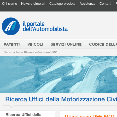
Chi siamo
News e circolari
Catalogo prodotti
Assistenza
Contatti
PATENTI
VEICOLI
SERVIZI ONLINE
CODICE DELL
Servizi online
//
Ricerca e Gestione UMC
Ricerca Uffici della Motorizzazione Civi
Ricerca Uffici della
Ubicazione UFF. MOT.