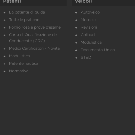
Patenti
Veicoli
La patente di guida
Autoveicoli
Tutte le pratiche
Motocicli
Foglio rosa e prove d’esame
Revisioni
Carta di Qualificazione del
Collaudi
Conducente (CQC)
Modulistica
Medici Certificatori - Novità
Documento Unico
Modulistica
STED
Patente nautica
Normativa