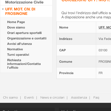
Motorizzazione Civile
UFF. MOT. CIV. DI
Qui trovi l'indirizzo dell'ufficio 
FROSINONE
A disposizione anche una mappa
Home Page
Dove siamo
Nome
UFF. MO
Orari apertura sportelli
Organizzazione e contatti
Indirizzo
Via Fede
Avvisi all'utenza
Normative
CAP
03100
Turni operativi
Richiesta
Comune
FROSIN
informazioni/Contatta
l'ufficio
Provincia
FR
Chi siamo
Eventi
News e circolari
Assistenza
Faq