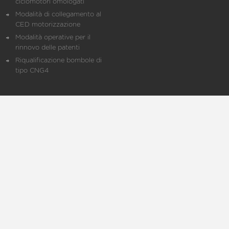
ciclomotori omologati
Modalità di collegamento al
CED motorizzazione
Modalità operative per il
rinnovo delle patenti
Riqualificazione bombole di
tipo CNG4