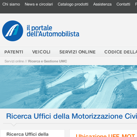
Chi siamo
News e circolari
Catalogo prodotti
Assistenza
Contatti
PATENTI
VEICOLI
SERVIZI ONLINE
CODICE DELL
Servizi online
//
Ricerca e Gestione UMC
Ricerca Uffici della Motorizzazione Civi
Ricerca Uffici della
Ubicazione UFF. MOT.