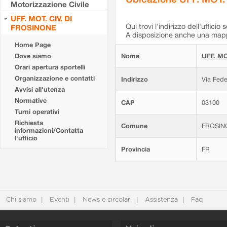
Motorizzazione Civile
UFF. MOT. CIV. DI
Qui trovi l'indirizzo dell'ufficio 
FROSINONE
A disposizione anche una mappa
Home Page
Dove siamo
Nome
UFF. MO
Orari apertura sportelli
Organizzazione e contatti
Indirizzo
Via Fede
Avvisi all'utenza
Normative
CAP
03100
Turni operativi
Richiesta
Comune
FROSIN
informazioni/Contatta
l'ufficio
Provincia
FR
Chi siamo
Eventi
News e circolari
Assistenza
Faq