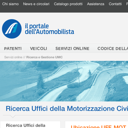
Chi siamo
News e circolari
Catalogo prodotti
Assistenza
Contatti
PATENTI
VEICOLI
SERVIZI ONLINE
CODICE DELL
Servizi online
//
Ricerca e Gestione UMC
Ricerca Uffici della Motorizzazione Civi
Ricerca Uffici della
Ubicazione UFF. MOT.