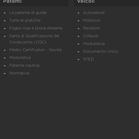
Patenti
Veicoli
La patente di guida
Autoveicoli
Tutte le pratiche
Motocicli
Foglio rosa e prove d’esame
Revisioni
Carta di Qualificazione del
Collaudi
Conducente (CQC)
Modulistica
Medici Certificatori - Novità
Documento Unico
Modulistica
STED
Patente nautica
Normativa