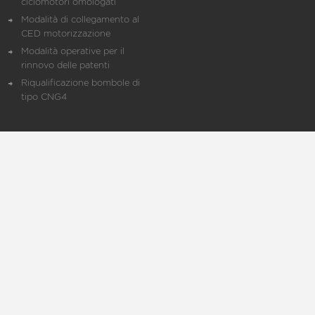
ciclomotori omologati
Modalità di collegamento al
CED motorizzazione
Modalità operative per il
rinnovo delle patenti
Riqualificazione bombole di
tipo CNG4