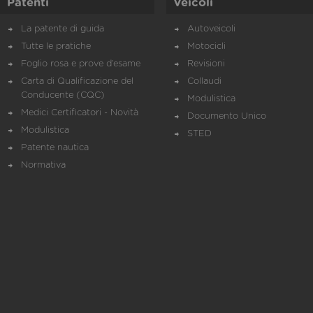
Patenti
Veicoli
La patente di guida
Autoveicoli
Tutte le pratiche
Motocicli
Foglio rosa e prove d’esame
Revisioni
Carta di Qualificazione del
Collaudi
Conducente (CQC)
Modulistica
Medici Certificatori - Novità
Documento Unico
Modulistica
STED
Patente nautica
Normativa