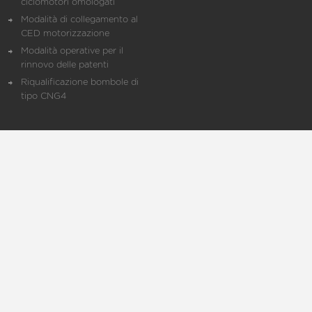
ciclomotori omologati
Modalità di collegamento al
CED motorizzazione
Modalità operative per il
rinnovo delle patenti
Riqualificazione bombole di
tipo CNG4