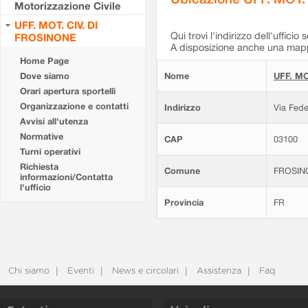
Motorizzazione Civile
UFF. MOT. CIV. DI
Qui trovi l'indirizzo dell'ufficio 
FROSINONE
A disposizione anche una mappa
Home Page
Dove siamo
Nome
UFF. MO
Orari apertura sportelli
Organizzazione e contatti
Indirizzo
Via Fede
Avvisi all'utenza
Normative
CAP
03100
Turni operativi
Richiesta
Comune
FROSIN
informazioni/Contatta
l'ufficio
Provincia
FR
Chi siamo
Eventi
News e circolari
Assistenza
Faq