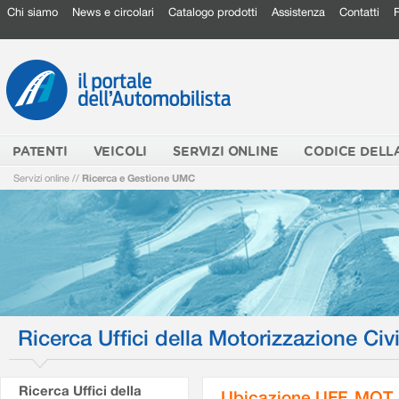
Chi siamo
News e circolari
Catalogo prodotti
Assistenza
Contatti
PATENTI
VEICOLI
SERVIZI ONLINE
CODICE DELL
Servizi online
//
Ricerca e Gestione UMC
Ricerca Uffici della Motorizzazione Civi
Ricerca Uffici della
Ubicazione UFF. MOT.